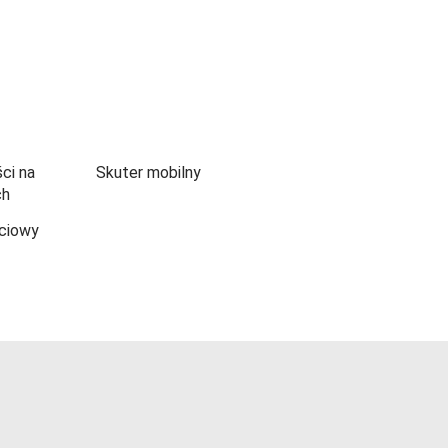
ci na
Skuter mobilny
ch
ciowy