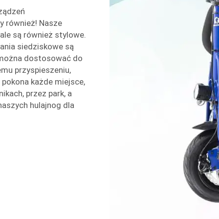
rządzeń
my również! Nasze
 ale są również stylowe.
ania siedziskowe są
e można dostosować do
emu przyspieszeniu,
 pokona każde miejsce,
kach, przez park, a
naszych hulajnog dla