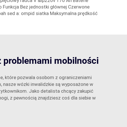
pięciowy radca V &lp220v 170 Ah Baterie
o Funkcja Bez jednostki głównej Czerwone
oah sed a: ompid siatka Maksymalna prędkość
z problemami mobilności
e, które pozwala osobom z ograniczeniami
jom, nasze wózki inwalidzkie są wyposażone w
żytkownikom. Jako detalista chcący zakupić
gi, z pewnością znajdziesz coś dla siebie w