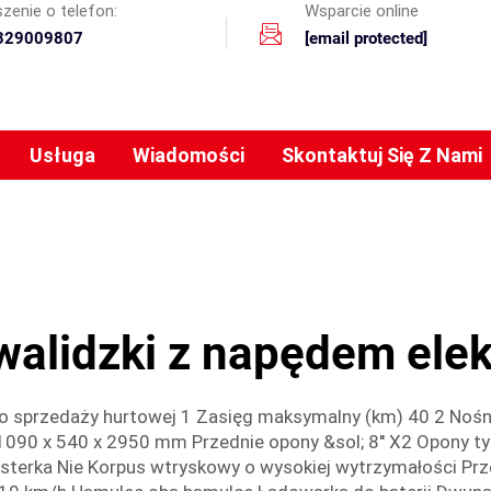
zenie o telefon:
Wsparcie online
329009807
[email protected]
Usługa
Wiadomości
Skontaktuj Się Z Nami
nwalidzki z napędem ele
do sprzedaży hurtowej 1 Zasięg maksymalny (km) 40 2 Nośno
090 x 540 x 2950 mm Przednie opony &sol; 8'' X2 Opony tyln
Lusterka Nie Korpus wtryskowy o wysokiej wytrzymałości Pr