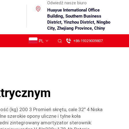
Odwiedź nasze biuro
Huayue International Office
Building, Southern Business
District, Yinzhou District, Ningbo
City, Zhejiang Province, Chiny
PL
+86-19329009807
ktrycznym
ść (kg) 200 3 Promień skrętu, cale 32" 4 Niska
e szerokie opony uliczne i tylne koła
zedni zintegrowany amortyzator sterownik: