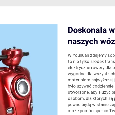
Doskonała w
naszych wóz
W Youhuan zdajemy sobie
to nie tylko środek tran
elektryczne rowery dla 
wygodne dla wszystkich 
materiałom najwyższej j
było używać codziennie.
stworzone, aby służyć p
osobom, dla których są 
pewno będą w stanie zap
może pomóc spełnić Two