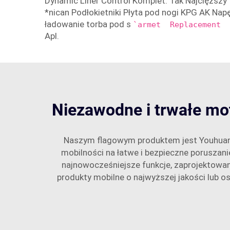
Dynamic Liner Control Komplet: Tak Najcięższ
*nican Podłokietniki Płyta pod nogi KPG AK Na
ładowanie torba pod s
`armet Replacement 
Apl.
Niezawodne i trwałe mo
Naszym flagowym produktem jest Youhuan 
mobilności na łatwe i bezpieczne poruszanie
najnowocześniejsze funkcje, zaprojektowan
produkty mobilne o najwyższej jakości lub 