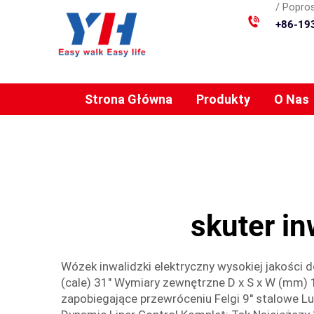
/ Popros
+86-19
Strona Główna
Produkty
O Nas
skuter i
Wózek inwalidzki elektryczny wysokiej jakości 
(cale) 31" Wymiary zewnętrzne D x S x W (mm) 1
zapobiegające przewróceniu Felgi 9'' stalowe 