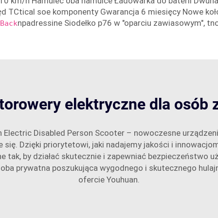
y 10 km/h Hamulec oba hamulce Ładowarka do baterii Dwuna
pęd TCtical soe komponenty Gwarancja 6 miesięcy Nowe koł
npadressine Siodełko p76 w "oparciu zawiasowym", tn
Back
torowery elektryczne dla osób 
Electric Disabled Person Scooter – nowoczesne urządzeni
 się. Dzięki priorytetowi, jaki nadajemy jakości i innowac
e tak, by działać skutecznie i zapewniać bezpieczeństwo u
osoba prywatna poszukująca wygodnego i skutecznego hulajno
ofercie Youhuan.