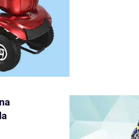
 na
la