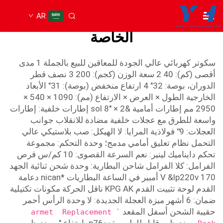
AR
سكوتر كهربائي لذوي الاحتياجات
الخاصة
سكوتر كهربائي عالي الجودة للمعاقين للبيع بالجملة 1 مدى
أقصى (كم): 40 2 سعة الوزن (كجم): 200 3 نصف قطر
الدوران، بوصة: 32" 4 ارتفاع منخفض (بوصة): 31" الأبعاد
الخارجية الطول × العرض × الارتفاع (مم): 1090 × 540 ×
2950 مم إطارات أمامية &sol 8'' × 2 إطارات خلفية: إطارات
واسعة للطرق مع عجلات خلفية مضادة للانقلاب جوانب
العجلات: 9'' فولاذية المرايا: لا الهيكل: صب بلاستيكي عالي
التحمل نظام تعليق أمامي مدمج؛ وحدة التحكم: مجموعة
تحكم دايناميك لينير: نعم السرعة القصوى: 10 كم/س قرص
الفرامل: كلا الفرامل شاحن البطارية: وحدة شحن ثنائية الجهد
V &lp220v 170 أمبير في الساعة البطاريات *nican دعامة
القدم لوحة تثبيت القدم KPG AK ناقل الحركة مكونات تكتيلية
ضمان: 6 أشهر ميزة العجلة الجديدة: لا وحدة الرأس أحمر
حقيبة الشحن أسفل المقعد
`armet Replacement