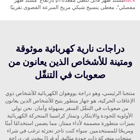
مسند ظهر قابل للطي مقعدp76 بارتفاع "مسند ظهر
Back
مفصلي"، مغطى بنسيج شبكي مريح السرعة القصوى تقريبًا.
دراجات نارية كهربائية موثوقة
ومتينة للأشخاص الذين يعانون من
صعوبات في التنقّل
منتجنا الرئيسي، وهو دراجة يووهوان الكهربائية للأشخاص ذوي
الإعاقات الحركية، هو جهاز متطور يتيح للأشخاص الذين يعانون
من صعوبات في التنقّل السفر بسهولة وأمان. نحن نولي
الأولوية للجودة والابتكار، وتمتاز كراسينا المتحركة الكهربائية
بميزات متطورة مصممة لأداء ممتاز، مما يضمن استخدامًا آمنًا
ومريحًا للمستخدمين. سواء كنت تاجر تجزئة ترغب في شراء
منتجات متحركة ذات جودة مثالية، أو فردًا يبحث عن دراجة