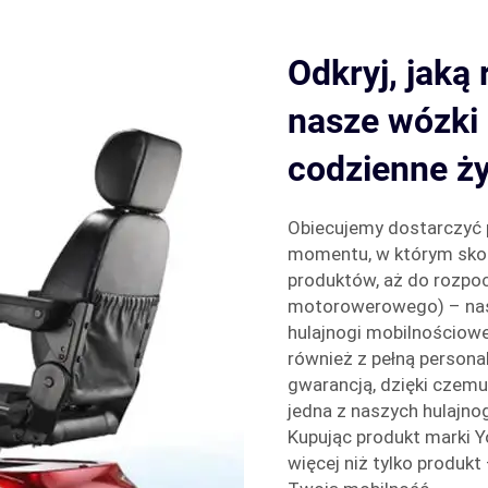
Odkryj, jaką
nasze wózki 
codzienne ży
Obiecujemy dostarczyć pr
momentu, w którym skon
produktów, aż do rozpoc
motorowerowego) – nas
hulajnogi mobilnościow
również z pełną persona
gwarancją, dzięki czem
jedna z naszych hulajno
Kupując produkt marki 
więcej niż tylko produkt