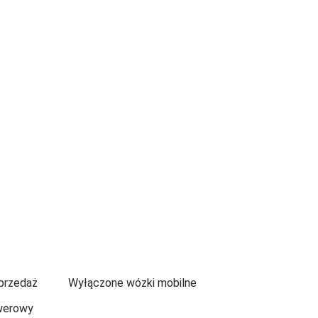
przedaż
Wyłączone wózki mobilne
werowy