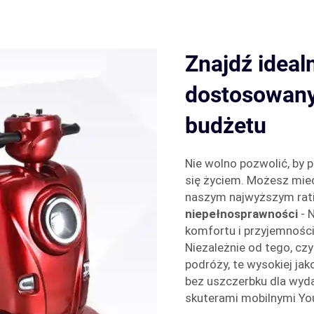
Znajdź ideal
dostosowany
budżetu
Nie wolno pozwolić, by 
się życiem. Możesz mieć
naszym najwyższym ra
niepełnosprawności
- 
komfortu i przyjemności,
Niezależnie od tego, cz
podróży, te wysokiej jak
bez uszczerbku dla wyda
skuterami mobilnymi You