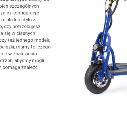
woich szczególnych
aje i konfiguracje
ciała lub stylu z
o, czy potrzebujesz
a się w ciasnych
czy też jednego modelu
ścieżki, mamy to, czego
oc w znalezieniu
otrzeb, abyśmy mogli
an pomaga znaleźć