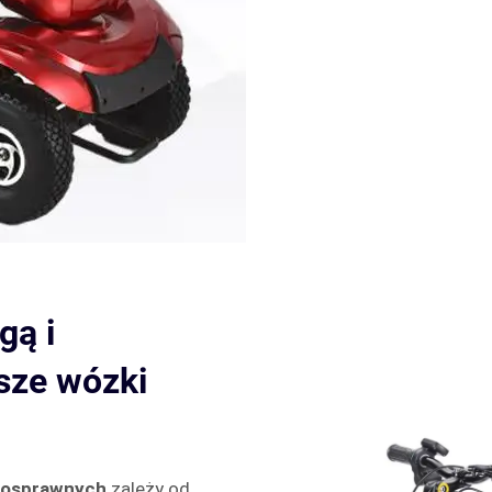
gą i
sze wózki
łnosprawnych
zależy od