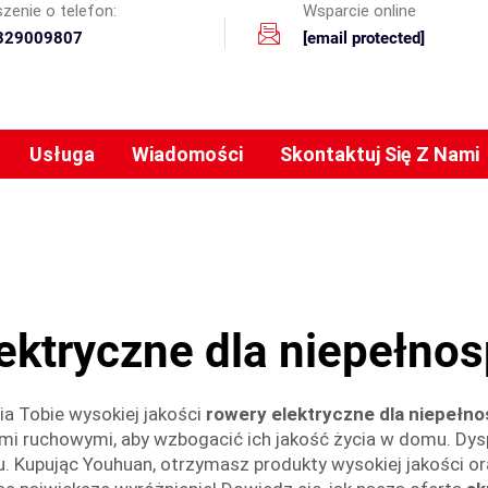
zenie o telefon:
Wsparcie online
329009807
[email protected]
Usługa
Wiadomości
Skontaktuj Się Z Nami
lektryczne dla niepełno
a Tobie wysokiej jakości
rowery elektryczne dla niepeł
mi ruchowymi, aby wzbogacić ich jakość życia w domu. D
Kupując Youhuan, otrzymasz produkty wysokiej jakości ora