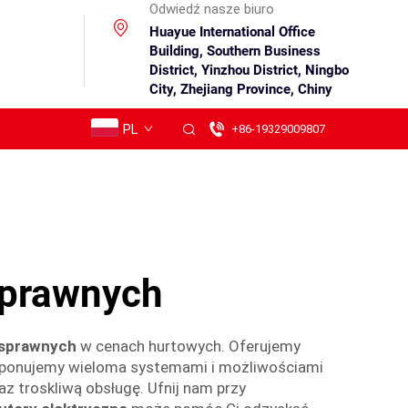
Odwiedź nasze biuro
Huayue International Office
Building, Southern Business
District, Yinzhou District, Ningbo
City, Zhejiang Province, Chiny
PL
+86-19329009807
sprawnych
nosprawnych
w cenach hurtowych. Oferujemy
ysponujemy wieloma systemami i możliwościami
z troskliwą obsługę. Ufnij nam przy