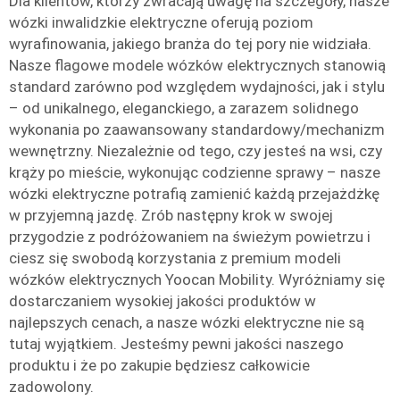
Dla klientów, którzy zwracają uwagę na szczegóły, nasze
wózki inwalidzkie elektryczne oferują poziom
wyrafinowania, jakiego branża do tej pory nie widziała.
Nasze flagowe modele wózków elektrycznych stanowią
standard zarówno pod względem wydajności, jak i stylu
– od unikalnego, eleganckiego, a zarazem solidnego
wykonania po zaawansowany standardowy/mechanizm
wewnętrzny. Niezależnie od tego, czy jesteś na wsi, czy
krąży po mieście, wykonując codzienne sprawy – nasze
wózki elektryczne potrafią zamienić każdą przejażdżkę
w przyjemną jazdę. Zrób następny krok w swojej
przygodzie z podróżowaniem na świeżym powietrzu i
ciesz się swobodą korzystania z premium modeli
wózków elektrycznych Yoocan Mobility. Wyróżniamy się
dostarczaniem wysokiej jakości produktów w
najlepszych cenach, a nasze wózki elektryczne nie są
tutaj wyjątkiem. Jesteśmy pewni jakości naszego
produktu i że po zakupie będziesz całkowicie
zadowolony.