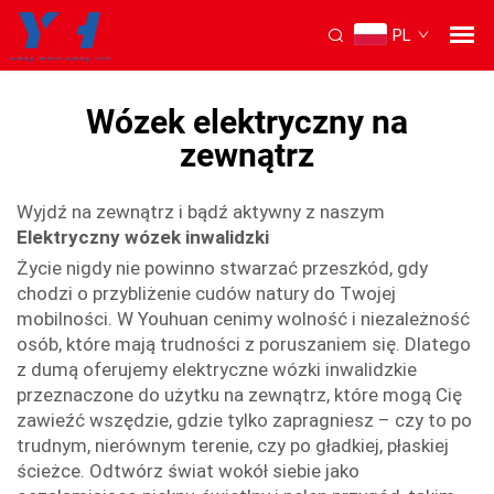
Elektrycznemu Wózkowi Inwalidzkim
Życie nigdy nie powinno...
PL
">
Wózek elektryczny na
zewnątrz
Wyjdź na zewnątrz i bądź aktywny z naszym
Elektryczny wózek inwalidzki
Życie nigdy nie powinno stwarzać przeszkód, gdy
chodzi o przybliżenie cudów natury do Twojej
mobilności. W Youhuan cenimy wolność i niezależność
osób, które mają trudności z poruszaniem się. Dlatego
z dumą oferujemy elektryczne wózki inwalidzkie
przeznaczone do użytku na zewnątrz, które mogą Cię
zawieźć wszędzie, gdzie tylko zapragniesz – czy to po
trudnym, nierównym terenie, czy po gładkiej, płaskiej
ścieżce. Odtwórz świat wokół siebie jako