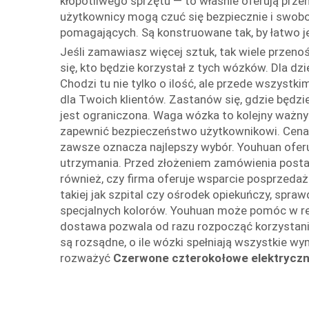
kłopotliwego sprzętu — to właśnie oferują prze
użytkownicy mogą czuć się bezpiecznie i swobod
pomagających. Są konstruowane tak, by łatwo je 
Jeśli zamawiasz więcej sztuk, tak wiele prze
się, kto będzie korzystał z tych wózków. Dla 
Chodzi tu nie tylko o ilość, ale przede wszyst
dla Twoich klientów. Zastanów się, gdzie będzi
jest ograniczona. Waga wózka to kolejny ważny
zapewnić bezpieczeństwo użytkownikowi. Cena o
zawsze oznacza najlepszy wybór. Youhuan oferuj
utrzymania. Przed złożeniem zamówienia postar
również, czy firma oferuje wsparcie posprzedaż
takiej jak szpital czy ośrodek opiekuńczy, spra
specjalnych kolorów. Youhuan może pomóc w re
dostawa pozwala od razu rozpocząć korzystanie
są rozsądne, o ile wózki spełniają wszystkie
rozważyć
Czerwone czterokołowe elektryczne