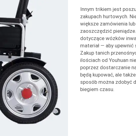
Innym trikiem jest poszu
zakupach hurtowych. Ni
większe zamówienia lu
zaoszczędzić pieniądze
dotyczące wózków inwali
materiał — aby upewnić 
Zakup tanich przenośny
ilościach od Youhuan ni
poprzez dostarczanie naj
będą kupować, ale takż
sposób można zdobyć do
biegiem czasu.