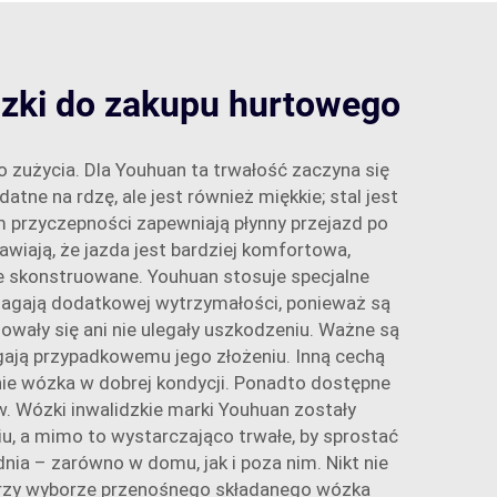
dzki do zakupu hurtowego
zużycia. Dla Youhuan ta trwałość zaczyna się
atne na rdzę, ale jest również miękkie; stal jest
m przyczepności zapewniają płynny przejazd po
wiają, że jazda jest bardziej komfortowa,
ie skonstruowane. Youhuan stosuje specjalne
magają dodatkowej wytrzymałości, ponieważ są
wały się ani nie ulegały uszkodzeniu. Ważne są
gają przypadkowemu jego złożeniu. Inną cechą
ie wózka w dobrej kondycji. Ponadto dostępne
w. Wózki inwalidzkie marki Youhuan zostały
u, a mimo to wystarczająco trwałe, by sprostać
a – zarówno w domu, jak i poza nim. Nikt nie
 przy wyborze przenośnego składanego wózka