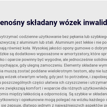
zenośny składany wózek inwali
rzymać codzienne użytkowanie bez pękania lub szybkiego 
czaj z aluminium lub stali. Aluminium jest lekkie i nie pod
e mają również koła. Wysokiej jakości opony gumowe o dobry
idzkie są dodatkowo wyposażone w amortyzatory, które spra
ko i oparcie powinny być wygodne, ale jednocześnie solidn
ysychające, gdy ulegną zamoczeniu. Elementy składane wy
ia muszą zostać poddane wielokrotnym testom, aby nie luzo
ją wózek otwartym wtedy, gdy jest to potrzebne, i zapobie
 poszczególnych części ułatwia ich czyszczenie i utrzyman
tóre zwiększają komfort i wsparcie dla różnych użytkownikó
omis między lekkością a odpornością. Są szybkie w składani
ytkownicy i opiekunowie mogą polegać na wózku każdego dni
ki się zepsuje, dlatego jednym z najważniejszych aspektów