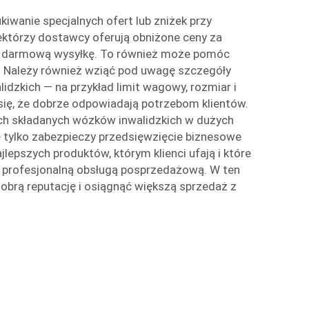
kiwanie specjalnych ofert lub zniżek przy
ektórzy dostawcy oferują obniżone ceny za
b darmową wysyłkę. To również może pomóc
. Należy również wziąć pod uwagę szczegóły
dzkich — na przykład limit wagowy, rozmiar i
się, że dobrze odpowiadają potrzebom klientów.
ch składanych wózków inwalidzkich w dużych
e tylko zabezpieczy przedsięwzięcie biznesowe
lepszych produktów, którym klienci ufają i które
e profesjonalną obsługą posprzedażową. W ten
brą reputację i osiągnąć większą sprzedaż z