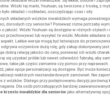
nośne składane wózki inwalidzkie. Są lekkie, solidne i zap
nie. Wózki tej marki, Youhuan, są tworzone z troską, z my
było składać i rozkładać, oszczędzając czas i siły.
nośnych składanych wózków inwalidzkich wymaga poważnego
dzieci, dorosłych czy seniorów? Ponieważ różne potrzeby w
kim o jakość. Wózki Youhuan są dostępne w różnych stylach 
esz przechowywać lub wysyłać te wózki. Modele składane za
 aspekt. Lekkie wersje mogą być łatwiejsze do przenoszeni
dgrywa oczywiście dużą rolę, gdy zakup dokonywany jest n
e dobrą relację jakości do ceny, ponieważ ich wózki charakt
aj się uzyskać próbki lub nawet odwiedzić fabrykę, aby sa
owe, takie jak części zamienne czy pomoc przy naprawach. J
wdź, jakie opcje personalizacji są dostępne. Być może konie
alizacji niektórych niestandardowych zamówień. Nie zapom
 z wózków. Dlatego przy podejmowaniu decyzji porównuj k
 wymagania. Dla osób potrzebujących bardziej zaawansowan
 krzesło inwalidzkie dla seniorów
jako alternatywnej opcji