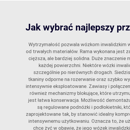
Jak wybrać najlepszy pr
Wytrzymałość pozwala wózkom inwalidzkim wyt
od trwałych materiałów. Rama wykonana jest zazwy
cięższa, ale bardziej solidna. Duże znaczeni
każdej powierzchni. Niektóre wózki inwal
szczególnie po nierównych drogach. Siedzis
tkaniny odporne na rozerwanie oraz szybko w
intensywnie eksploatowane. Zawiasy i połączen
również mechanizmy blokujące, które utrzymu
jest łatwa konserwacja. Możliwość demontażu
są regulowane podnóżki i podłokietniki, k
zaprojektowane tak, by stanowić idealny kompr
intensywnemu użytkowaniu. Oznacza to, że uż
chce żyć w obawie, że jego wózek inwalidz