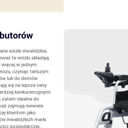
rybutorów
ane wózki inwalidzkie,
eważ te wózki składają
ć więcej w jednym
ewozu, czyniąc tańszym
epów lub do domów
ają się na lepsze ceny
bardziej konkurencyjnymi
ą zatem idealne do
waż zajmują niewiele
cję klientom jako
ów inwalidzkich marki
ości gospodarczej,