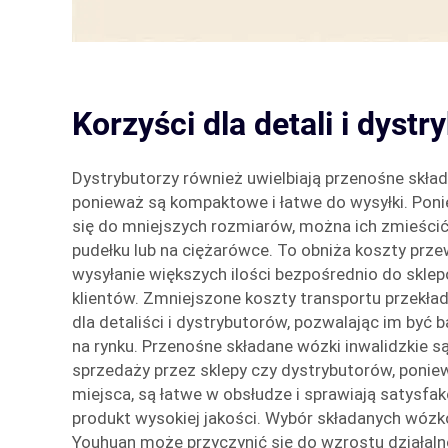
Korzyści dla detali i dyst
Dystrybutorzy również uwielbiają przenośne skład
ponieważ są kompaktowe i łatwe do wysyłki. Poni
się do mniejszych rozmiarów, można ich zmieści
pudełku lub na ciężarówce. To obniża koszty prz
wysyłanie większych ilości bezpośrednio do skl
klientów. Zmniejszone koszty transportu przekład
dla detaliści i dystrybutorów, pozwalając im być 
na rynku. Przenośne składane wózki inwalidzkie s
sprzedaży przez sklepy czy dystrybutorów, ponie
miejsca, są łatwe w obsłudze i sprawiają satysfak
produkt wysokiej jakości. Wybór składanych wózk
Youhuan może przyczynić się do wzrostu działaln