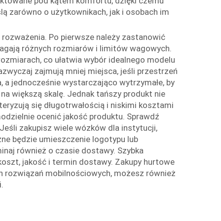
rojektowane pod kątem komfortu, dzięki czemu
ślą zarówno o użytkownikach, jak i osobach im
 rozważenia. Po pierwsze należy zastanowić
ymagają różnych rozmiarów i limitów wagowych.
i rozmiarach, co ułatwia wybór idealnego modelu
zwyczaj zajmują mniej miejsca, jeśli przestrzeń
a, a jednocześnie wystarczająco wytrzymałe, by
a większą skalę. Jednak tańszy produkt nie
eryzują się długotrwałością i niskimi kosztami
modzielnie ocenić jakość produktu. Sprawdź
eśli zakupisz wiele wózków dla instytucji,
czne będzie umieszczenie logotypu lub
inaj również o czasie dostawy. Szybka
oszt, jakość i termin dostawy. Zakupy hurtowe
ych rozwiązań mobilnościowych, możesz również
.