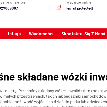
zenie o telefon:
Wsparcie online
329009807
[email protected]
Usługa
Wiadomości
Skontaktuj Się Z Nami
śne składane wózki inwa
w toaletę. Przenośny składany wózek inwalidzki to rodzaj w
 w małych przestrzeniach, takich jak bagażniki samochodów
sobie możliwość wyjścia na dzień do parku lub odwiedzenia