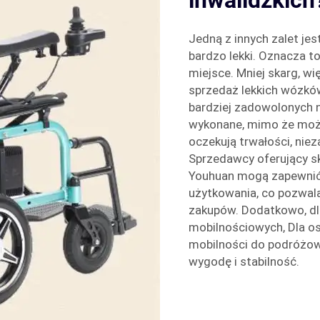
inwalidzkich
Jedną z innych zalet jes
bardzo lekki. Oznacza to
miejsce. Mniej skarg, w
sprzedaż lekkich wózków 
bardziej zadowolonych n
wykonane, mimo że można
oczekują trwałości, nie
Sprzedawcy oferujący sk
Youhuan mogą zapewnić 
użytkowania, co pozwal
zakupów. Dodatkowo, dl
mobilnościowych,
Dla o
mobilności do podróżo
wygodę i stabilność.