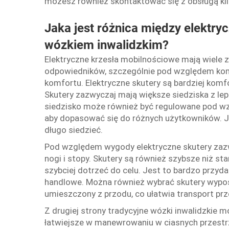
możesz również skontaktować się z obsługą kli
Jaka jest różnica między elekt
wózkiem inwalidzkim?
Elektryczne krzesła mobilnościowe mają wiele 
odpowiedników, szczególnie pod względem kom
komfortu. Elektryczne skutery są bardziej komf
Skutery zazwyczaj mają większe siedziska z 
siedzisko może również być regulowane pod w
aby dopasować się do różnych użytkowników. Je
długo siedzieć.
Pod względem wygody elektryczne skutery zazw
nogi i stopy. Skutery są również szybsze niż s
szybciej dotrzeć do celu. Jest to bardzo przyda
handlowe. Można również wybrać skutery wypo
umieszczony z przodu, co ułatwia transport pr
Z drugiej strony tradycyjne wózki inwalidzkie m
łatwiejsze w manewrowaniu w ciasnych przestr