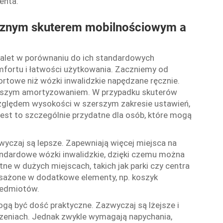
enta.
rycznym skuterem mobilnościowym a
zalet w porównaniu do ich standardowych
fortu i łatwości użytkowania. Zaczniemy od
ortowe niż wózki inwalidzkie napędzane ręcznie.
lepszym amortyzowaniem. W przypadku skuterów
zględem wysokości w szerszym zakresie ustawień,
st to szczególnie przydatne dla osób, które mogą
yczaj są lepsze. Zapewniają więcej miejsca na
tandardowe wózki inwalidzkie, dzięki czemu można
tne w dużych miejscach, takich jak parki czy centra
sażone w dodatkowe elementy, np. koszyk
zedmiotów.
ogą być dość praktyczne. Zazwyczaj są lżejsze i
zeniach. Jednak zwykle wymagają napychania,