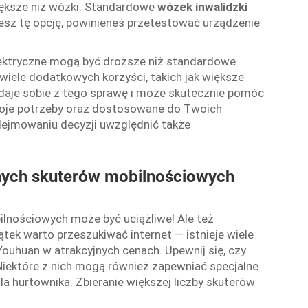
ększe niż wózki. Standardowe
wózek inwalidzki
zesz tę opcję, powinieneś przetestować urządzenie
lektryczne mogą być droższe niż standardowe
 wiele dodatkowych korzyści, takich jak większe
daje sobie z tego sprawę i może skutecznie pomóc
Twoje potrzeby oraz dostosowane do Twoich
dejmowaniu decyzji uwzględnić także
znych skuterów mobilnościowych
lnościowych może być uciążliwe! Ale też
zątek warto przeszukiwać internet — istnieje wiele
Youhuan w atrakcyjnych cenach. Upewnij się, czy
 Niektóre z nich mogą również zapewniać specjalne
la hurtownika. Zbieranie większej liczby skuterów