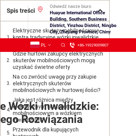
Odwiedź nasze biuro
Spis treści
Huayue International Office
Building, Southern Business
District, Yinzhou District, Ningbo
Elektryczne skutery mobilnościowe
City, Zhejiang Province, Chiny
kontra tradycyjne wózki inwalidzkie
– wybór dla codziennych potrzeb
PL
+86-19329009807
Gdzie hurtowi zakupcy elektrycznych
skuterów mobilnościowych mogą
uzyskać świetne oferty
Na co zwrócić uwagę przy zakupie
elektrycznych skuterów
mobilnościowych w hurtowej ilości?
Jaka jest różnica między
e Wózki Inwalidzkie:
elektrycznym skuterem
mobilnościowym a wózkiem
iego Rozwiązania
inwalidzkim?
Przewodnik dla kupujących