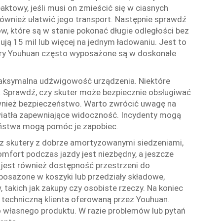
ktowy, jeśli musi on zmieścić się w ciasnych
 również ułatwić jego transport. Następnie sprawdź
w, które są w stanie pokonać długie odległości bez
ują 15 mil lub więcej na jednym ładowaniu. Jest to
ery Youhuan często wyposażone są w doskonałe
maksymalna udźwigowość urządzenia. Niektóre
e. Sprawdź, czy skuter może bezpiecznie obsługiwać
wnież bezpieczeństwo. Warto zwrócić uwagę na
iatła zapewniające widoczność. Incydenty mogą
eństwa mogą pomóc je zapobiec.
rz skutery z dobrze amortyzowanymi siedzeniami,
omfort podczas jazdy jest niezbędny, a jeszcze
 jest również dostępność przestrzeni do
posażone w koszyki lub przedziały składowe,
takich jak zakupy czy osobiste rzeczy. Na koniec
techniczną klienta oferowaną przez Youhuan.
o własnego produktu. W razie problemów lub pytań