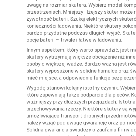
uwagę na rozmiar skutera. Wybierz model kompa
przestrzeniach. Mniejszy i lżejszy skuter może
żywotność baterii. Szukaj elektrycznych skuteró
konieczności ładowania. Niektóre skutery pokon
bardzo przydatne podczas długich wyjść. Skut
opcje baterii – trwałe i łatwe w ładowaniu.
Innym aspektem, który warto sprawdzić, jest 
skutery wytrzymują większe obciążenie niż inn
osoby o większej wadze. Bardzo ważna jest ró
skutery wyposażone w solidne hamulce oraz św
mieć miejsce, a odpowiednie funkcje bezpiecz
Wygodę stanowi kolejny istotny czynnik. Wybie
które zapewniają także podparcie dla pleców. K
ważniejszy przy dłuższych przejazdach. Istotna
przechowywania rzeczy. Niektóre skutery są wy
umożliwiające transport drobnych przedmiotów, 
należy wziąć pod uwagę gwarancję oraz pomoc 
Solidna gwarancja świadczy o zaufaniu firmy d