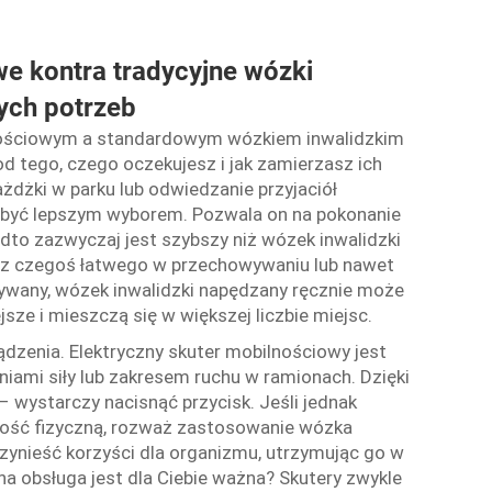
we kontra tradycyjne wózki
ych potrzeb
nościowym a standardowym wózkiem inwalidzkim
d tego, czego oczekujesz i jak zamierzasz ich
jażdżki w parku lub odwiedzanie przyjaciół
e być lepszym wyborem. Pozwala on na pokonanie
dto zazwyczaj jest szybszy niż wózek inwalidzki
kasz czegoś łatwego w przechowywaniu lub nawet
żywany, wózek inwalidzki napędzany ręcznie może
sze i mieszczą się w większej liczbie miejsc.
ądzenia. Elektryczny skuter mobilnościowy jest
iami siły lub zakresem ruchu w ramionach. Dzięki
– wystarczy nacisnąć przycisk. Jeśli jednak
ność fizyczną, rozważ zastosowanie wózka
zynieść korzyści dla organizmu, utrzymując go w
a obsługa jest dla Ciebie ważna? Skutery zwykle