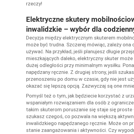
rzeczy!
Elektryczne skutery mobilnościo
inwalidzkie – wybór dla codzienn
Decyzja między elektrycznym skuterem mobil
może być trudna. Szczerej mówiąc, zależy ona o
używać. Na przykład, jeśli planujesz długie prze
mieszkających daleko, elektryczny skuter moż
dużej odległości przy minimalnym wysiłku. Pona
napędzany ręcznie. Z drugiej strony, jeśli szu
przenoszeniu po domu w czasie, gdy nie jest u
okazać się lepszą opcją. Zazwyczaj są one mniej
Pomyśl też o tym, jak będziecie korzystać z urz
wspaniałym rozwiązaniem dla osób z ograniczen
takim skuterom poruszanie się staje się proste 
szukasz czegoś, co pozwala na większą aktyw
inwalidzkiego napędzanego ręcznie. Może on pr
stanie zaangażowania i aktywności. Czy wygodn