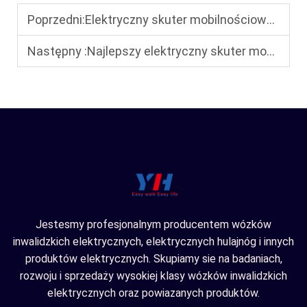
Poprzedni:
Elektryczny skuter mobilnościowy kontra zwykłe wózki inwalidzkie: kluczowe różnice przy wyborze odpowiedniego rozwiązania
Następny :
Najlepszy elektryczny skuter mobilnościowy dla osób z trudnościami poruszania się: gładki, komfortowy i łatwy w obsłudze
Jestesmy profesjonalnym producentem wózków
inwalidzkich elektrycznych, elektrycznych hulajnóg i innych
produktów elektrycznych. Skupiamy sie na badaniach,
rozwoju i sprzedaży wysokiej klasy wózków inwalidzkich
elektrycznych oraz powiazanych produktów.