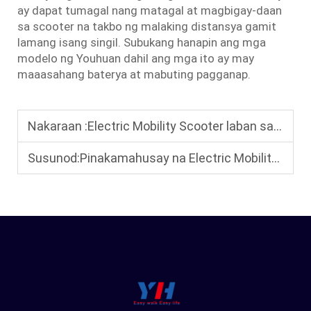
ay dapat tumagal nang matagal at magbigay-daan
sa scooter na takbo ng malaking distansya gamit
lamang isang singil. Subukang hanapin ang mga
modelo ng Youhuan dahil ang mga ito ay may
maaasahang baterya at mabuting pagganap.
Nakaraan :
Electric Mobility Scooter laban sa Karaniwang Silya sa Gulong: Mga Pangunahing Pagkakaiba sa Pagpili ng Tamang Isa
Susunod:
Pinakamahusay na Electric Mobility Scooter para sa mga Taong May Kahirapan sa Pagkilos: Mabilis, Komportable, at Madaling Patakbuhin