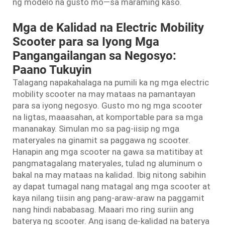
ng modelo na gusto mo—sa maraming kaso.
Mga de Kalidad na Electric Mobility
Scooter para sa Iyong Mga
Pangangailangan sa Negosyo:
Paano Tukuyin
Talagang napakahalaga na pumili ka ng mga electric
mobility scooter na may mataas na pamantayan
para sa iyong negosyo. Gusto mo ng mga scooter
na ligtas, maaasahan, at komportable para sa mga
mananakay. Simulan mo sa pag-iisip ng mga
materyales na ginamit sa paggawa ng scooter.
Hanapin ang mga scooter na gawa sa matitibay at
pangmatagalang materyales, tulad ng aluminum o
bakal na may mataas na kalidad. Ibig nitong sabihin
ay dapat tumagal nang matagal ang mga scooter at
kaya nilang tiisin ang pang-araw-araw na paggamit
nang hindi nababasag. Maaari mo ring suriin ang
baterya ng scooter. Ang isang de-kalidad na baterya