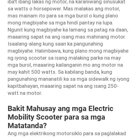
iba't ibang lakas ng motor, na karaniwang sinusukat
sa watts o horsepower. Mas malakas ang motor,
mas mainam ito para sa mga burol o kung plano
mong magbiyahe sa mga hindi pantay na lupa.
Ngunit kung magbiyahe ka lamang sa patag na daan,
maaaring sapat na ang isang mas mahinang motor.
Isaalang-alang kung saan ka pangunahing
magbiyahe. Halimbawa, kung plano mong magbiyahe
ng iyong scooter sa isang malaking parke na may
mga burol, maaaring kailanganin mo ang motor na
may kahit 500 watts. Sa kabilang banda, kung
pangunahing mananatili ka sa mga sidewalk ng iyong
kapitbahayan, maaaring sapat na ang isang 250-
watt na motor.
Bakit Mahusay ang mga Electric
Mobility Scooter para sa mga
Matatanda?
Ang mga elektrikong motorsiklo para sa paglalakad