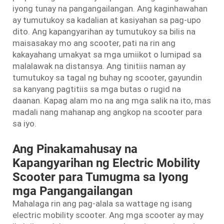
iyong tunay na pangangailangan. Ang kaginhawahan
ay tumutukoy sa kadalian at kasiyahan sa pag-upo
dito. Ang kapangyarihan ay tumutukoy sa bilis na
maisasakay mo ang scooter, pati na rin ang
kakayahang umakyat sa mga umiikot o lumipad sa
malalawak na distansya. Ang tinitiis naman ay
tumutukoy sa tagal ng buhay ng scooter, gayundin
sa kanyang pagtitiis sa mga butas o rugid na
daanan. Kapag alam mo na ang mga salik na ito, mas
madali nang mahanap ang angkop na scooter para
sa iyo.
Ang Pinakamahusay na
Kapangyarihan ng Electric Mobility
Scooter para Tumugma sa Iyong
mga Pangangailangan
Mahalaga rin ang pag-alala sa wattage ng isang
electric mobility scooter. Ang mga scooter ay may