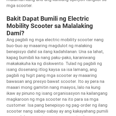
mga scooter.
Bakit Dapat Bumili ng Electric
Mobility Scooter sa Malalaking
Damí?
Ang pagbili ng mga electric mobility scooter nang
buo-buo ay maaaring magdulot ng malaking
benepisyo dahil sa ilang kadahilanan. Una sa lahat,
kapag bumibili ka nang paku-pako, karaniwang
makakakuha ka ng diskwento. Tulad ng pagbili ng
isang dosenang itlog kaysa sa isa lamang, ang
pagbili ng higit pang mga scooter ay maaaring
bawasan ang presyo bawat scooter. Ito ay pera na
maaari mong gamitin nang maayos, lalo na kung
ikaw ay pinuno ng isang organisasyon na kailangang
magkaroon ng mga scooter na ito para sa mga
customer. Isa pang benepisyo ng pag-order ng ilang
scooter nang sabay-sabay ay ang kakayahang pumili