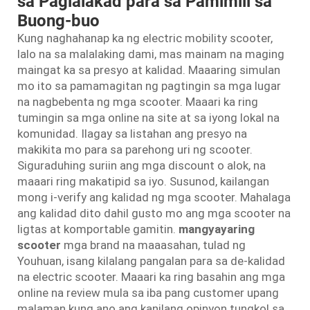
sa Paglalakad para sa Pamimili sa
Buong-buo
Kung naghahanap ka ng electric mobility scooter,
lalo na sa malalaking dami, mas mainam na maging
maingat ka sa presyo at kalidad. Maaaring simulan
mo ito sa pamamagitan ng pagtingin sa mga lugar
na nagbebenta ng mga scooter. Maaari ka ring
tumingin sa mga online na site at sa iyong lokal na
komunidad. Ilagay sa listahan ang presyo na
makikita mo para sa parehong uri ng scooter.
Siguraduhing suriin ang mga discount o alok, na
maaari ring makatipid sa iyo. Susunod, kailangan
mong i-verify ang kalidad ng mga scooter. Mahalaga
ang kalidad dito dahil gusto mo ang mga scooter na
ligtas at komportable gamitin.
mangyayaring
scooter
mga brand na maaasahan, tulad ng
Youhuan, isang kilalang pangalan para sa de-kalidad
na electric scooter. Maaari ka ring basahin ang mga
online na review mula sa iba pang customer upang
malaman kung ano ang kanilang opinyon tungkol sa