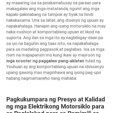
ay maaaring isa sa pinakamahusay na paraan para
makagalaw ang mga matatanda, ngunit ang mga
kapaki-pakinabang na tampok ay tiyak na hindi
nakakasama. Una sa lahat, ang disenyo ng upuan ay
napakahalaga. Hanapin ang isang motorsiklo na may
naka-cushion at komportableng upuan at likod na
suporta. Ang ilan sa mga ito ay nagbibigay-daan pa
sa iyo na baguhin ang taas nito, na napakahalaga
para sa madaling pagpasok at paglabas. Isa sa mga
item na mapapansin mo kung ikaw ay mayroon ng
mga scooter ng paggalaw pang-aklatan
tulad ng
Youhuan ay ang komportableng upuan na idinisenyo
upang gawing mas maginhawa ang iyong pag-upo
habang nagmamaneho nang mahaba.
Pagkukumpara ng Presyo at Kalidad
ng mga Elektrikong Motorsiklo para