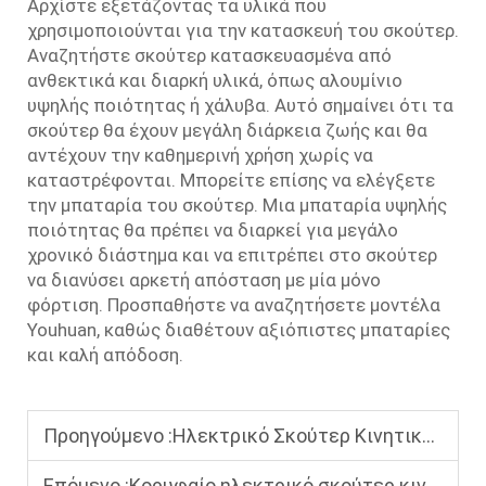
Αρχίστε εξετάζοντας τα υλικά που
χρησιμοποιούνται για την κατασκευή του σκούτερ.
Αναζητήστε σκούτερ κατασκευασμένα από
ανθεκτικά και διαρκή υλικά, όπως αλουμίνιο
υψηλής ποιότητας ή χάλυβα. Αυτό σημαίνει ότι τα
σκούτερ θα έχουν μεγάλη διάρκεια ζωής και θα
αντέχουν την καθημερινή χρήση χωρίς να
καταστρέφονται. Μπορείτε επίσης να ελέγξετε
την μπαταρία του σκούτερ. Μια μπαταρία υψηλής
ποιότητας θα πρέπει να διαρκεί για μεγάλο
χρονικό διάστημα και να επιτρέπει στο σκούτερ
να διανύσει αρκετή απόσταση με μία μόνο
φόρτιση. Προσπαθήστε να αναζητήσετε μοντέλα
Youhuan, καθώς διαθέτουν αξιόπιστες μπαταρίες
και καλή απόδοση.
Προηγούμενο :
Ηλεκτρικό Σκούτερ Κινητικότητας έναντι Συνηθισμένων Αναπηρικών Καροτσιών: Βασικές Διαφορές για την Επιλογή του Κατάλληλου
Επόμενο :
Κορυφαίο ηλεκτρικό σκούτερ κινητικότητας για ανθρώπους με δυσκολίες στην κινητικότητα: Ομαλό, άνετο και εύκολο στη λειτουργία