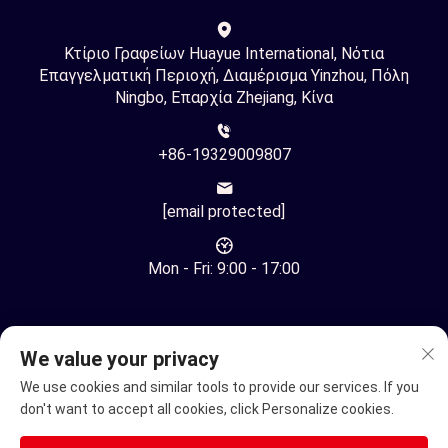
Κτίριο Γραφείων Huayue International, Νότια
Επαγγελματική Περιοχή, Διαμέρισμα Yinzhou, Πόλη
Ningbo, Επαρχία Zhejiang, Κίνα
+86-19329009807
[email protected]
Mon - Fri: 9:00 - 17:00
We value your privacy
We use cookies and similar tools to provide our services. If you
Πνευματικά Δικαιώματα © Ningbo Youhuan Automation
don't want to accept all cookies, click Personalize cookies.
Technology Co., Ltd. Δικαιώματα Όλων Επιφυλασσόμενα -
Πολιτική Απορρήτου