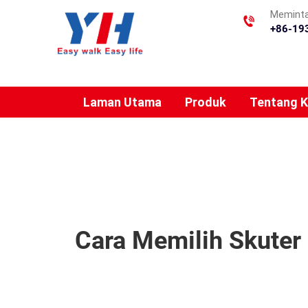
Meminta
+86-19
Laman Utama
Produk
Tentang 
Cara Memilih Skuter 