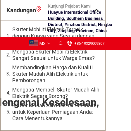
Kunjungi Pejabat Kami
Kandungan
Huayue International Office
Building, Southern Business
District, Yinzhou District, Ningbo
Skuter Mobiliti Elektrik Terbaik
City, Zhejiang Province, China
dengan Kuasa yang Sesuai dengan
Keperluan Anda
MS
+86-19329009807
Mengapa Skuter Mobiliti Elektrik
Sangat Sesuai untuk Warga Emas?
Membandingkan Harga dan Kualiti
Skuter Mudah Alih Elektrik untuk
Pemborongan
Mengapa Membeli Skuter Mudah Alih
Elektrik Secara Borong?
 Mengenai Keselesaan,
Skuter Mudah Alih Elektrik Berkualiti
untuk Keperluan Perniagaan Anda:
Cara Menentukannya