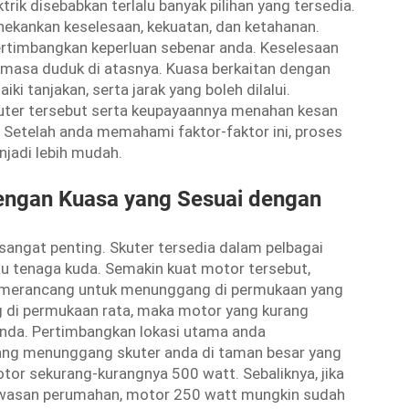
trik disebabkan terlalu banyak pilihan yang tersedia.
ekankan keselesaan, kekuatan, dan ketahanan.
ertimbangkan keperluan sebenar anda. Keselesaan
asa duduk di atasnya. Kuasa berkaitan dengan
 tanjakan, serta jarak yang boleh dilalui.
kuter tersebut serta keupayaannya menahan kesan
 Setelah anda memahami faktor-faktor ini, proses
njadi lebih mudah.
 dengan Kuasa yang Sesuai dengan
 sangat penting. Skuter tersedia dalam pelbagai
au tenaga kuda. Semakin kuat motor tersebut,
da merancang untuk menunggang di permukaan yang
g di permukaan rata, maka motor yang kurang
nda. Pertimbangkan lokasi utama anda
ang menunggang skuter anda di taman besar yang
r sekurang-kurangnya 500 watt. Sebaliknya, jika
awasan perumahan, motor 250 watt mungkin sudah