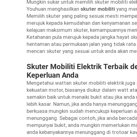
Mungkin sukar untuk memilih skuter mobiliti elek
Youhuan menghasilkan
skuter mobiliti
yang men
Memilih skuter yang paling sesuai mesti memp
merujuk kepada kemudahan dan kenyamanan sem
kelajuan maksimum skuter, kemampuannya menaiki
Ketahanan pula merujuk kepada jangka hayat s
hentaman atau permukaan jalan yang tidak rata.
mencari skuter yang sesuai untuk anda akan me
Skuter Mobiliti Elektrik Terbaik
Keperluan Anda
Mengetahui wattan skuter mobiliti elektrik juga
kekuatan motor, biasanya diukur dalam watt at
semakin baik untuk menaiki bukit atau jika an
lebih kasar. Namun, jika anda hanya menunggan
berkuasa mungkin sudah mencukupi keperluan a
menunggang. Sebagai contoh, jika anda bercad
mempunyai bukit, anda mungkin memerlukan moto
anda kebanyakannya menunggang di trotoar k