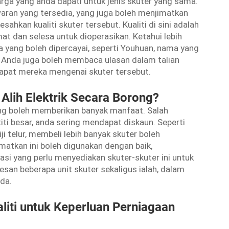
rga yang anda dapati untuk jenis skuter yang sama.
aran yang tersedia, yang juga boleh menjimatkan
ahkan kualiti skuter tersebut. Kualiti di sini adalah
t dan selesa untuk dioperasikan. Ketahui lebih
 yang boleh dipercayai, seperti Youhuan, nama yang
gi. Anda juga boleh membaca ulasan dalam talian
apat mereka mengenai skuter tersebut.
lih Elektrik Secara Borong?
ong boleh memberikan banyak manfaat. Salah
iti besar, anda sering mendapat diskaun. Seperti
i telur, membeli lebih banyak skuter boleh
matkan ini boleh digunakan dengan baik,
si yang perlu menyediakan skuter-skuter ini untuk
an beberapa unit skuter sekaligus ialah, dalam
da.
aliti untuk Keperluan Perniagaan