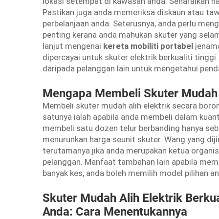
lokasi setempat di kawasan anda. Senaraikan ha
Pastikan juga anda memeriksa diskaun atau taw
perbelanjaan anda. Seterusnya, anda perlu menges
penting kerana anda mahukan skuter yang selama
lanjut mengenai
kereta mobiliti portabel
jenama
dipercayai untuk skuter elektrik berkualiti ting
daripada pelanggan lain untuk mengetahui pend
Mengapa Membeli Skuter Mudah A
Membeli skuter mudah alih elektrik secara bor
satunya ialah apabila anda membeli dalam kuant
membeli satu dozen telur berbanding hanya sebij
menurunkan harga seunit skuter. Wang yang diji
terutamanya jika anda merupakan ketua organisa
pelanggan. Manfaat tambahan lain apabila memes
banyak kes, anda boleh memilih model pilihan an
Skuter Mudah Alih Elektrik Berku
Anda: Cara Menentukannya