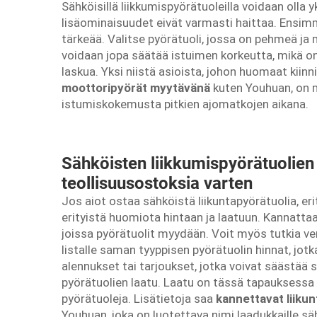
Sähköisillä liikkumispyörätuoleilla voidaan olla y
lisäominaisuudet eivät varmasti haittaa. Ensim
tärkeää. Valitse pyörätuoli, jossa on pehmeä ja 
voidaan jopa säätää istuimen korkeutta, mikä o
laskua. Yksi niistä asioista, johon huomaat ki
moottoripyörät myytävänä
kuten Youhuan, on 
istumiskokemusta pitkien ajomatkojen aikana.
Sähköisten liikkumispyörätuolien 
teollisuusostoksia varten
Jos aiot ostaa sähköistä liikuntapyörätuolia, eri
erityistä huomiota hintaan ja laatuun. Kannattaa
joissa pyörätuolit myydään. Voit myös tutkia ver
listalle saman tyyppisen pyörätuolin hinnat, jot
alennukset tai tarjoukset, jotka voivat säästää s
pyörätuolien laatu. Laatu on tässä tapauksessa t
pyörätuoleja. Lisätietoja saa
kannettavat liiku
Youhuan, joka on luotettava nimi laadukkaille sä