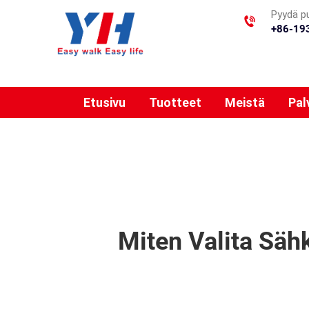
Pyydä p
+86-19
Etusivu
Tuotteet
Meistä
Pal
Miten Valita Säh