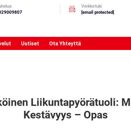
uhelua:
Verkkotuki
329009807
[email protected]
velut
Uutiset
Ota Yhteyttä
köinen Liikuntapyörätuoli: 
Kestävyys – Opas