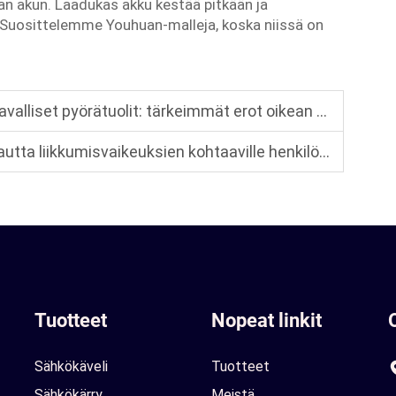
an akun. Laadukas akku kestää pitkään ja
. Suosittelemme Youhuan-malleja, koska niissä on
t pyörätuolit: tärkeimmät erot oikean valinnan tekemiseksi
ikeuksien kohtaaville henkilöille: sileä, mukava ja helppokäyttöinen
Tuotteet
Nopeat linkit
Sähkökäveli
Tuotteet
Sähkökärry
Meistä