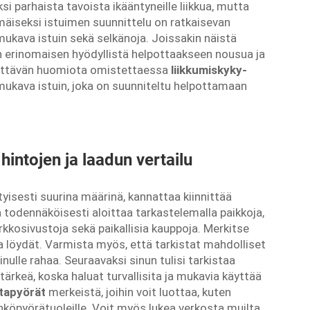
ksi parhaista tavoista ikääntyneille liikkua, mutta
mäiseksi istuimen suunnittelu on ratkaisevan
mukava istuin sekä selkänoja. Joissakin näistä
n erinomaisen hyödyllistä helpottaakseen nousua ja
innittävän huomiota omistettaessa
liikkumiskyky-
mukava istuin, joka on suunniteltu helpottamaan
hintojen ja laadun vertailu
tyisesti suurina määrinä, kannattaa kiinnittää
 todennäköisesti aloittaa tarkastelemalla paikkoja,
kkosivustoja sekä paikallisia kauppoja. Merkitse
ka löydät. Varmista myös, että tarkistat mahdolliset
inulle rahaa. Seuraavaksi sinun tulisi tarkistaa
ärkeä, koska haluat turvallisita ja mukavia käyttää
ntapyörät
merkeistä, joihin voit luottaa, kuten
hköpyörätuoleille. Voit myös lukea verkosta muilta