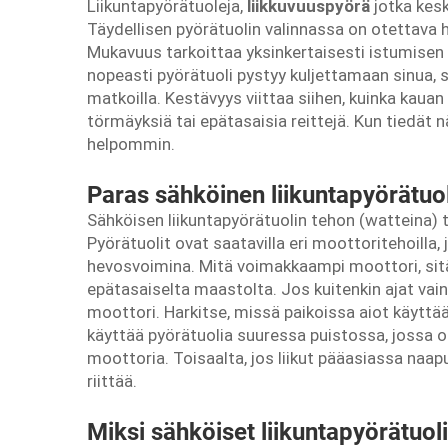
Liikuntapyörätuoleja,
liikkuvuuspyörä
jotka kes
Täydellisen pyörätuolin valinnassa on otettava h
Mukavuus tarkoittaa yksinkertaisesti istumisen 
nopeasti pyörätuoli pystyy kuljettamaan sinua, se
matkoilla. Kestävyys viittaa siihen, kuinka kauan
törmäyksiä tai epätasaisia reittejä. Kun tiedät n
helpommin.
Paras sähköinen liikuntapyörätuol
Sähköisen liikuntapyörätuolin tehon (watteina)
Pyörätuolit ovat saatavilla eri moottoritehoilla,
hevosvoimina. Mitä voimakkaampi moottori, sitä
epätasaiselta maastolta. Jos kuitenkin ajat vain 
moottori. Harkitse, missä paikoissa aiot käyttää
käyttää pyörätuolia suuressa puistossa, jossa o
moottoria. Toisaalta, jos liikut pääasiassa naa
riittää.
Miksi sähköiset liikuntapyörätuol