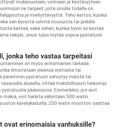
kittyvät mukavuuteen, voimaan ja kestävyyteen.
uomioon ne tarpeet, joita sinulla todella on.
helppoutta ja miellyttävyyttä. Teho kertoo, kuinka
kä sen kyvystä selvitä nousuista tai pitkillä
 tuote kestää, sekä siihen, kuinka hyvin se kestää
ämä tekijät, sinun tulisi löytää sopiva pyörätuoli
i, jonka teho vastaa tarpeitasi
 tunteminen on myös erinomainen tärkeää.
 jotka ilmoitetaan yleensä watteina tai
 paremmin pyörätuoli selviytyy mäistä tai
tasaisella alueella, riittää mahdollisesti heikompi
 pyörätuolia pääasiassa. Esimerkiksi, jos aiot
n mäkiä, voit harkita vähintään 500 watin
puruston kävelykaduilla, 250 watin moottori saattaa
it ovat erinomaisia vanhuksille?