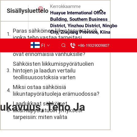
Kerrokkaamme
Sisällysluettelo
Huayue International Office
Building, Southern Business
District, Yinzhou District, Ningbo
Paras sähköinen liikuntapyörätuoli,
City, Zhejiang Province, Kiina
jonka teho vastaa tarpeitasi
FI
+86-19329009807
Miksi sähköiset liikuntapyörätuolit
ovat erinomaisia vanhuksille?
Sähköisten liikkumispyörätuolien
hintojen ja laadun vertailu
teollisuusostoksia varten
Miksi ostaa sähköisiä
liikuntapyörätuoleja erämuodossa?
Laadukkaat sähköiset
Mukavuus, Teho Ja
liikuntapyörätuolit yrityksesi
tarpeisiin: miten valita