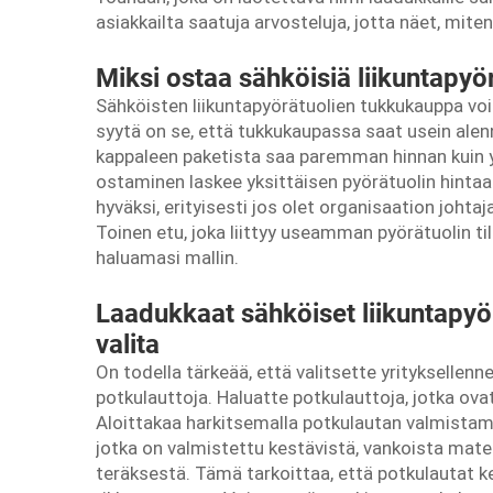
asiakkailta saatuja arvosteluja, jotta näet, mite
Miksi ostaa sähköisiä liikuntapy
Sähköisten liikuntapyörätuolien tukkukauppa voi
syytä on se, että tukkukaupassa saat usein al
kappaleen paketista saa paremman hinnan kui
ostaminen laskee yksittäisen pyörätuolin hinta
hyväksi, erityisesti jos olet organisaation johtaj
Toinen etu, joka liittyy useamman pyörätuolin til
haluamasi mallin.
Laadukkaat sähköiset liikuntapyörä
valita
On todella tärkeää, että valitsette yrityksellenn
potkulauttoja. Haluatte potkulauttoja, jotka ovat 
Aloittakaa harkitsemalla potkulautan valmistami
jotka on valmistettu kestävistä, vankoista mater
teräksestä. Tämä tarkoittaa, että potkulautat ke