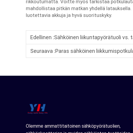
rikkoutumatta. Voitte myös tarkistaa potkulaut
mahdollistaa pitkän matkan yhdellä latauksella
luotettavia akkuja ja hyvä suorituskyky.
Edellinen :
Sähköinen liikuntapyörätuoli vs. tavallise
Seuraava :
Paras sähköinen liikkumispotkulautta liikkumisva
Olemme ammattitaitoinen sähköpyörätuolien,