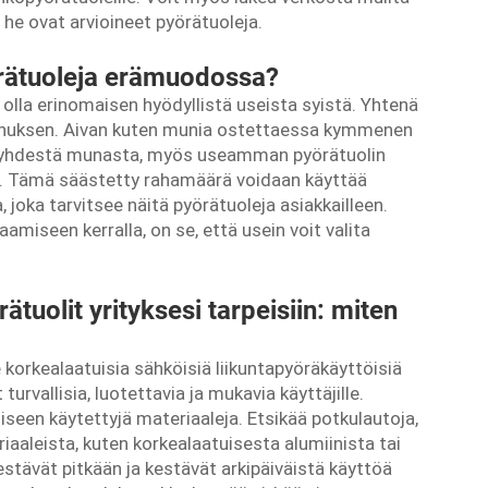
n he ovat arvioineet pyörätuoleja.
örätuoleja erämuodossa?
 olla erinomaisen hyödyllistä useista syistä. Yhtenä
ennuksen. Aivan kuten munia ostettaessa kymmenen
n yhdestä munasta, myös useamman pyörätuolin
a. Tämä säästetty rahamäärä voidaan käyttää
a, joka tarvitsee näitä pyörätuoleja asiakkailleen.
aamiseen kerralla, on se, että usein voit valita
tuolit yrityksesi tarpeisiin: miten
e korkealaatuisia sähköisiä liikuntapyöräkäyttöisiä
turvallisia, luotettavia ja mukavia käyttäjille.
seen käytettyjä materiaaleja. Etsikää potkulautoja,
iaaleista, kuten korkealaatuisesta alumiinista tai
stävät pitkään ja kestävät arkipäiväistä käyttöä