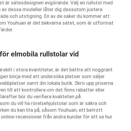
mst är sätesdesignen avgörande. Välj en rullstol med
a av dessa modeller låter dig dessutom justera
llträde och utstigning. En av de saker du kommer att
om Youhuan är det bekväma sätet, som är utformat
färder.
för elmobila rullstolar vid
rskilt i stora kvantiteter, är det bättre att noggrant
igen börja med att undersöka platser som säljer
 webbplatser samt din lokala butik. Skriv upp priserna
n till att kontrollera om det finns rabatter eller
ärefter bör du verifiera kvaliteten på
ersom du vill ha rörelsehjulstolar som är säkra och
ken du kan lita på, såsom Youhuan, ett betrott
a online-recensioner från andra kunder för att se hur