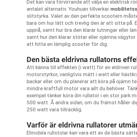
Det kan vara förvirrande att välja en elektrisk 
antalet alternativ. Youhuan tillverkar
mobilitets
slitstyrka. Valet av den perfekta scootern måste
bara om hur lätt och trevlig den är att sitta på
uppnå, samt hur bra den klarar lutningar eller län
samt hur den klarar stötar eller ojämna vägytor. 
att hitta en lämplig scooter för dig.
Den bästa eldrivna rullatorns effe
Att känna till effekten (i watt) för en eldriven ru
motorstyrkor, vanligtvis mätt i watt eller hästkr
backar eller om du planerar att köra på ojämn t
mindre kraftfull motor vara allt du behöver. Tän
exempel tänker köra din rullator i en stor par
500 watt. Å andra sidan, om du främst håller dig
250 watt vara tillräcklig.
Varför är eldrivna rullatorer utmä
Elmobila rullstolar kan vara ett av de bästa sätt