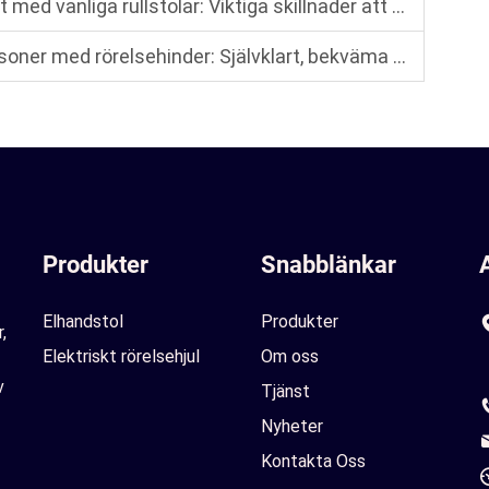
llstolar: Viktiga skillnader att ta hänsyn till vid valet av rätt modell
ed rörelsehinder: Självklart, bekväma och lätta att driva
Produkter
Snabblänkar
Elhandstol
Produkter
,
Elektriskt rörelsehjul
Om oss
v
Tjänst
Nyheter
Kontakta Oss