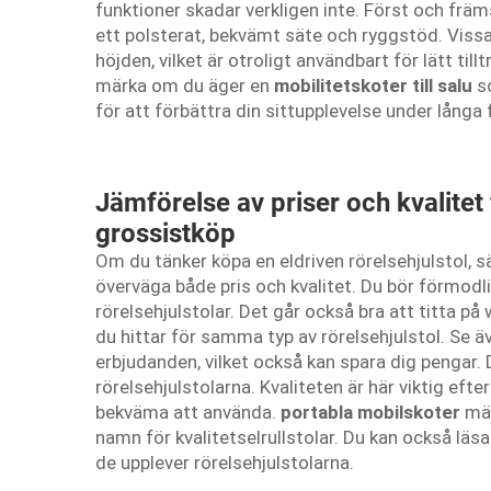
funktioner skadar verkligen inte. Först och frä
ett polsterat, bekvämt säte och ryggstöd. Viss
höjden, vilket är otroligt användbart för lätt ti
märka om du äger en
mobilitetskoter till salu
s
för att förbättra din sittupplevelse under långa 
Jämförelse av priser och kvalitet 
grossistköp
Om du tänker köpa en eldriven rörelsehjulstol, sä
överväga både pris och kvalitet. Du bör förmodl
rörelsehjulstolar. Det går också bra att titta på
du hittar för samma typ av rörelsehjulstol. Se äve
erbjudanden, vilket också kan spara dig pengar. D
rörelsehjulstolarna. Kvaliteten är här viktig eft
bekväma att använda.
portabla mobilskoter
mär
namn för kvalitetselrullstolar. Du kan också läs
de upplever rörelsehjulstolarna.