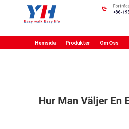
Förfråg
+86-19
Hemsida
Produkter
Om Oss
Hur Man Väljer En E