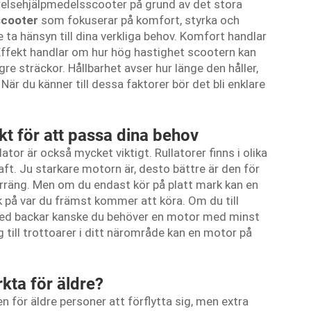
rörelsehjälpmedelsscooter på grund av det stora
scooter
som fokuserar på komfort, styrka och
 ta hänsyn till dina verkliga behov. Komfort handlar
. Effekt handlar om hur hög hastighet scootern kan
gre sträckor. Hållbarhet avser hur länge den håller,
När du känner till dessa faktorer bör det bli enklare
kt för att passa dina behov
llator är också mycket viktigt. Rullatorer finns i olika
aft. Ju starkare motorn är, desto bättre är den för
erräng. Men om du endast kör på platt mark kan en
k på var du främst kommer att köra. Om du till
k med backar kanske du behöver en motor med minst
 till trottoarer i ditt närområde kan en motor på
rkta för äldre?
en för äldre personer att förflytta sig, men extra