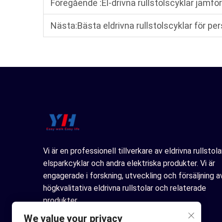
Föregående :
El-drivna rullstolscyklar jämfört med vanliga ru
Nästa:
Bästa eldrivna rullstolscyklar för personer m
Vi är en professionell tillverkare av eldrivna rullstolar
elsparkcyklar och andra elektriska produkter. Vi är
engagerade i forskning, utveckling och försäljning a
högkvalitativa eldrivna rullstolar och relaterade
produkter.
We value your privacy