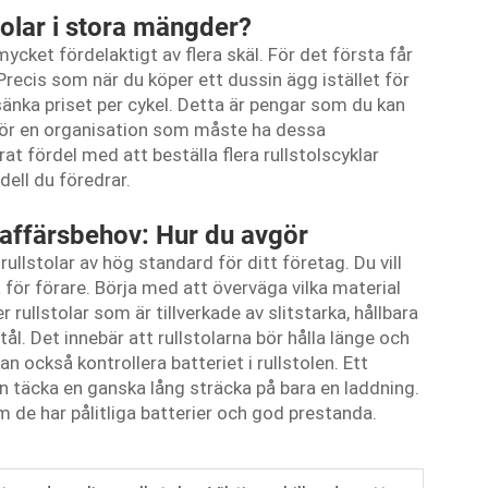
tolar i stora mängder?
 mycket fördelaktigt av flera skäl. För det första får
 Precis som när du köper ett dussin ägg istället för
 sänka priset per cykel. Detta är pengar som du kan
 för en organisation som måste ha dessa
rat fördel med att beställa flera rullstolscyklar
dell du föredrar.
a affärsbehov: Hur du avgör
rullstolar av hög standard för ditt företag. Du vill
 för förare. Börja med att överväga vilka material
r rullstolar som är tillverkade av slitstarka, hållbara
ål. Det innebär att rullstolarna bör hålla länge och
n också kontrollera batteriet i rullstolen. Ett
len täcka en ganska lång sträcka på bara en laddning.
 de har pålitliga batterier och god prestanda.