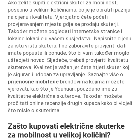
Ako želite kupiti električni skuter za mobilnost,
posebno u velikim količinama, bolje je obratiti pažnju
na cijenu i kvalitetu. Vjerojatno ćete početi
provjeravanjem mjesta gdje se prodaju skuterji.
Također možete pogledati internetske stranice i
lokalne lokacije u vašem susjedstvu. Napisnite cijenu
za istu vrstu skutera. I ne zaboravite provjeriti da li
imate popuste ili ponude, što bi vam također moglo
uštedjeti novac. Sljedeće, trebaš provjeriti kvalitetu
skuterova. Kvalitet je važan jer ćete htjeti skuter koji
je siguran i udoban za upravljanje. Saznajte više o
prijenosne mobitеле
brendovima kojima možete
vjerovati, kao što je Youhuan, pouzdano ime za
kvalitetne električne skuterove. Također možete
pročitati online recenzije drugih kupaca kako bi vidjeli
što misle o skuterima.
Zašto kupovati električne skuterke
za mobilnost u velikoj količini?