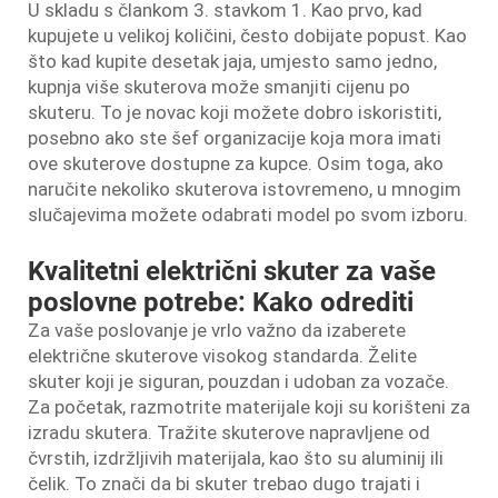
U skladu s člankom 3. stavkom 1. Kao prvo, kad
kupujete u velikoj količini, često dobijate popust. Kao
što kad kupite desetak jaja, umjesto samo jedno,
kupnja više skuterova može smanjiti cijenu po
skuteru. To je novac koji možete dobro iskoristiti,
posebno ako ste šef organizacije koja mora imati
ove skuterove dostupne za kupce. Osim toga, ako
naručite nekoliko skuterova istovremeno, u mnogim
slučajevima možete odabrati model po svom izboru.
Kvalitetni električni skuter za vaše
poslovne potrebe: Kako odrediti
Za vaše poslovanje je vrlo važno da izaberete
električne skuterove visokog standarda. Želite
skuter koji je siguran, pouzdan i udoban za vozače.
Za početak, razmotrite materijale koji su korišteni za
izradu skutera. Tražite skuterove napravljene od
čvrstih, izdržljivih materijala, kao što su aluminij ili
čelik. To znači da bi skuter trebao dugo trajati i