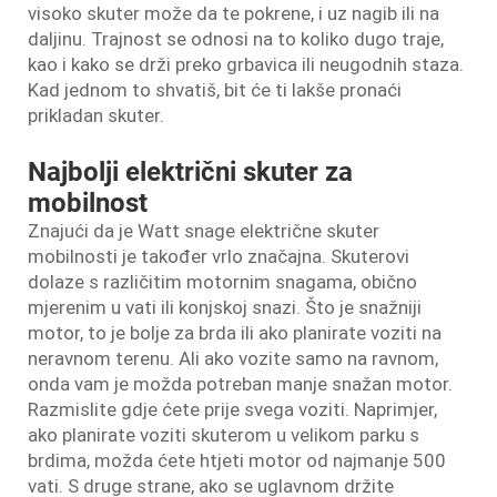
visoko skuter može da te pokrene, i uz nagib ili na
daljinu. Trajnost se odnosi na to koliko dugo traje,
kao i kako se drži preko grbavica ili neugodnih staza.
Kad jednom to shvatiš, bit će ti lakše pronaći
prikladan skuter.
Najbolji električni skuter za
mobilnost
Znajući da je Watt snage električne skuter
mobilnosti je također vrlo značajna. Skuterovi
dolaze s različitim motornim snagama, obično
mjerenim u vati ili konjskoj snazi. Što je snažniji
motor, to je bolje za brda ili ako planirate voziti na
neravnom terenu. Ali ako vozite samo na ravnom,
onda vam je možda potreban manje snažan motor.
Razmislite gdje ćete prije svega voziti. Naprimjer,
ako planirate voziti skuterom u velikom parku s
brdima, možda ćete htjeti motor od najmanje 500
vati. S druge strane, ako se uglavnom držite