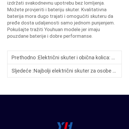
izdržati svakodnevnu upotrebu bez lomljenja.
Možete provjeriti i bateriju skuter. Kvalitativna
baterija mora dugo trajati i omogućiti skuteru da
pređe dosta udaljenosti samo jednom punjenjem.
Pokušajte tražiti Youhuan modele jer imaju
pouzdane baterije i dobre performanse.
Prethodno :
Električni skuter i obična kolica: Ključne razlike u odabiru pravog
Sljedeće :
Najbolji električni skuter za osobe s poteškoćama u pokretu: glatki, udobni i jednostavni za upravljanje