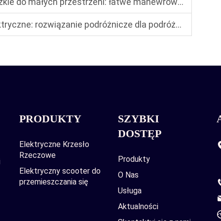
rzestrzeni: łatwe manewrowanie w apartamentach i wąskich korytarzach
yczne: rozwiązanie podróżnicze dla podróżujących
PRODUKTY
SZYBKI
DOSTĘP
Elektryczne Krzesło
Rzeczowe
Produkty
i
Elektryczny scooter do
O Nas
przemieszczania się
Usługa
Aktualności