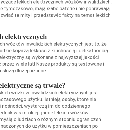
czące lekkich elektrycznych wózków inwalidzkich,
ne tymczasowo, mają słabe baterie i nie poprawiają
zwiać te mity i przedstawić fakty na temat lekkich
h elektrycznych
h wózków inwalidzkich elektrycznych jest to, że
ludzie kojarzą lekkość z kruchością i delikatnością.
elektryczny
są wykonane z najwyższej jakości
 przez wiele lat! Nasze produkty są testowane i
łużą dłużej niż inne.
elektryczne są trwałe?
ich wózków inwalidzkich elektrycznych jest
mczasowego użytku. Istnieją osoby, które nie
ej nośności, wystarczą im do codziennego
jednak w szerokiej gamie lekkich wózków
 myślą o ludziach o różnym stopniu ograniczeń
eznaczonych do użytku w pomieszczeniach po