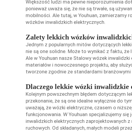
Większość ludzi ma pewne nieporozumienia doty
ponieważ uważa się, że nie są trwałe, są używa
mobilności. Ale tutaj, w Youhuan, zamierzamy ro
wózków inwalidzkich elektrycznych.
Zalety lekkich wózków inwalidzkic
Jednym z popularnych mitów dotyczących lekkic
nie są one solidne. Może to wynikać z faktu, że 
Ale w Youhuan nasze
Stalowy wózek inwalidzki 
materiałów i nowoczesnego projektu, aby służyć
tworzone zgodnie ze standardami branżowymi i s
Dlaczego lekkie wózki inwalidzkie 
Kolejnym powszechnym błędem dotyczącym lekk
przekonanie, że są one idealne wyłącznie do ty
uważają, że wózki elektryczne, czasem o niższ
funkcjonowania. W Youhuan specjalizujemy się 
inwalidzkich elektrycznych zaprojektowanych z
ruchowych. Od składanych, małych modeli prz