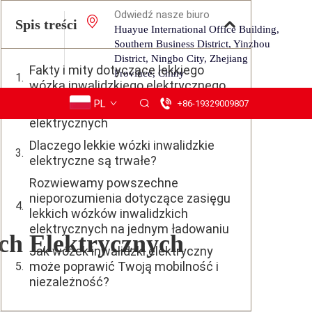
Odwiedź nasze biuro
Spis treści
Huayue International Office Building,
Southern Business District, Yinzhou
District, Ningbo City, Zhejiang
Fakty i mity dotyczące lekkiego
Province, Chiny
wózka inwalidzkiego elektrycznego
PL
+86-19329009807
Zalety lekkich wózków inwalidzkich
elektrycznych
Dlaczego lekkie wózki inwalidzkie
elektryczne są trwałe?
Rozwiewamy powszechne
nieporozumienia dotyczące zasięgu
lekkich wózków inwalidzkich
elektrycznych na jednym ładowaniu
ch Elektrycznych
Jak wózek inwalidzki elektryczny
może poprawić Twoją mobilność i
niezależność?