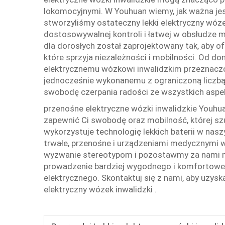
lokomocyjnymi. W Youhuan wiemy, jak ważna jest
stworzyliśmy ostateczny lekki elektryczny wóze
dostosowywalnej kontroli i łatwej w obsłudze 
dla dorosłych został zaprojektowany tak, aby 
które sprzyja niezależności i mobilności. Od do
elektrycznemu wózkowi inwalidzkim przeznaczo
jednocześnie wykonanemu z ograniczoną liczbą
swobodę czerpania radości ze wszystkich aspe
przenośne elektryczne wózki inwalidzkie Youhua
zapewnić Ci swobodę oraz mobilność, której szu
wykorzystuje technologię lekkich baterii w nas
trwałe, przenośne i urządzeniami medycznymi 
wyzwanie stereotypom i pozostawmy za nami mit
prowadzenie bardziej wygodnego i komfortoweg
elektrycznego. Skontaktuj się z nami, aby uzys
elektryczny wózek inwalidzki
.