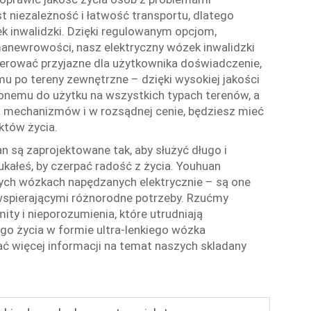
 niezależność i łatwość transportu, dlatego
k inwalidzki. Dzięki regulowanym opcjom,
manewrowości, nasz elektryczny wózek inwalidzki
oferować przyjazne dla użytkownika doświadczenie,
mu po tereny zewnętrzne – dzięki wysokiej jakości
nemu do użytku na wszystkich typach terenów, a
 mechanizmów i w rozsądnej cenie, będziesz mieć
któw życia.
n są zaprojektowane tak, aby służyć długo i
kałeś, by czerpać radość z życia. Youhuan
zych wózkach napędzanych elektrycznie – są one
wspierającymi różnorodne potrzeby. Rzućmy
y i nieporozumienia, które utrudniają
o życia w formie ultra-lenkiego wózka
kać więcej informacji na temat naszych
skladany