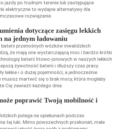
o jazdy po trudnym terenie lub zastępujące
ki elektryczne to wydajne alternatywy dla
tymczasowe rozwiązanie.
mienia dotyczące zasięgu lekkich
h na jednym ładowaniu
 baterii przenośnych wózków inwalidzkich
dzą, że mają one wystarczającą moc i bardzo krótki
hnologię baterii litowo-jonowych w naszych lekkich
epszą żywotność baterii i dłuższy czas pracy.
y lekkie i o dużej pojemności, a jednocześnie
e musisz martwić się o brak mocy, która mogłaby
że Cię zawieźć każdego dnia.
może poprawić Twoją mobilność i
idzkich polega na opiekunach podczas
enia tej luki. Mimo powszechnych przekonań, małe
oprawić jakość życia osób z problemami