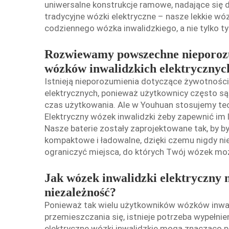
uniwersalne konstrukcje ramowe, nadające się d
tradycyjne wózki elektryczne – nasze lekkie wóz
codziennego wózka inwalidzkiego, a nie tylko 
Rozwiewamy powszechne nieporozu
wózków inwalidzkich elektrycznyc
Istnieją nieporozumienia dotyczące żywotności
elektrycznych, ponieważ użytkownicy często są
czas użytkowania. Ale w Youhuan stosujemy tec
Elektryczny wózek inwalidzki
żeby zapewnić im l
Nasze baterie zostały zaprojektowane tak, by był
kompaktowe i ładowalne, dzięki czemu nigdy ni
ograniczyć miejsca, do których Twój wózek mo
Jak wózek inwalidzki elektryczny 
niezależność?
Ponieważ tak wielu użytkowników wózków inwal
przemieszczania się, istnieje potrzeba wypełni
elektryczne wózki inwalidzkie mogą znacząco p