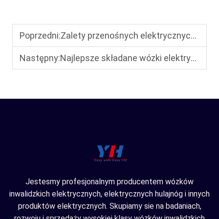
Poprzedni:
Zalety przenośnych elektrycznych wózków inwalidzkich: dlaczego są one niezbędne dla mobilności
Następny:
Najlepsze składane wózki elektryczne dla osób starszych: łatwe w składaniu i przechowywaniu w małych przestrzeniach
Jestesmy profesjonalnym producentem wózków
inwalidzkich elektrycznych, elektrycznych hulajnóg i innych
produktów elektrycznych. Skupiamy sie na badaniach,
rozwoju i sprzedaży wysokiej klasy wózków inwalidzkich