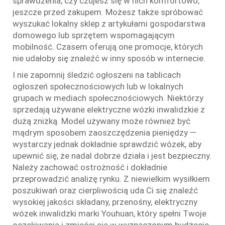
sprawdzenia, czy czujesz się w nich komfortowo,
jeszcze przed zakupem. Możesz także spróbować
wyszukać lokalny sklep z artykułami gospodarstwa
domowego lub sprzętem wspomagającym
mobilność. Czasem oferują one promocje, których
nie udałoby się znaleźć w inny sposób w internecie.
I nie zapomnij śledzić ogłoszeni na tablicach
ogłoszeń społecznościowych lub w lokalnych
grupach w mediach społecznościowych. Niektórzy
sprzedają używane elektryczne wózki inwalidzkie z
dużą zniżką. Model używany może również być
mądrym sposobem zaoszczędzenia pieniędzy —
wystarczy jednak dokładnie sprawdzić wózek, aby
upewnić się, że nadal dobrze działa i jest bezpieczny.
Należy zachować ostrożność i dokładnie
przeprowadzić analizę rynku. Z niewielkim wysiłkiem
poszukiwań oraz cierpliwością uda Ci się znaleźć
wysokiej jakości składany, przenośny, elektryczny
wózek inwalidzki marki Youhuan, który spełni Twoje
oczekiwania i zmieści się w wyznaczonym budżecie.