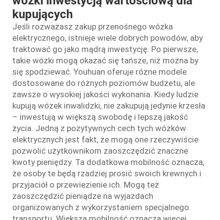
wózki inwestycją wartościową dla
kupujących
Jeśli rozważasz zakup przenośnego wózka
elektrycznego, istnieje wiele dobrych powodów, aby
traktować go jako mądrą inwestycję. Po pierwsze,
takie wózki mogą okazać się tańsze, niż można by
się spodziewać. Youhuan oferuje różne modele
dostosowane do różnych poziomów budżetu, ale
zawsze o wysokiej jakości wykonania. Kiedy ludzie
kupują wózek inwalidzki, nie zakupują jedynie krzesła
– inwestują w większą swobodę i lepszą jakość
życia. Jedną z pozytywnych cech tych wózków
elektrycznych jest fakt, że mogą one rzeczywiście
pozwolić użytkownikom zaoszczędzić znaczne
kwoty pieniędzy. Ta dodatkowa mobilność oznacza,
że osoby te będą rzadziej prosić swoich krewnych i
przyjaciół o przewiezienie ich. Mogą też
zaoszczędzić pieniądze na wyjazdach
organizowanych z wykorzystaniem specjalnego
transportu. Większa mobilność oznacza więcej