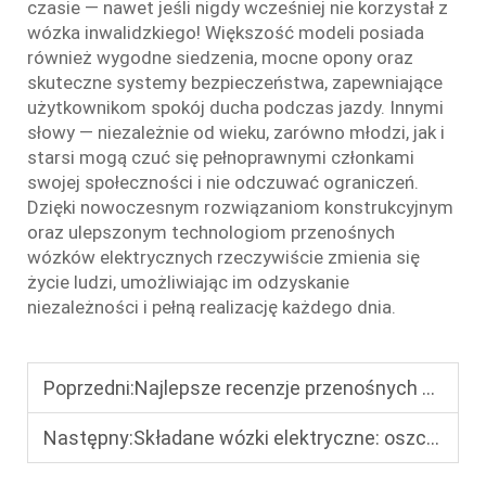
czasie — nawet jeśli nigdy wcześniej nie korzystał z
wózka inwalidzkiego! Większość modeli posiada
również wygodne siedzenia, mocne opony oraz
skuteczne systemy bezpieczeństwa, zapewniające
użytkownikom spokój ducha podczas jazdy. Innymi
słowy — niezależnie od wieku, zarówno młodzi, jak i
starsi mogą czuć się pełnoprawnymi członkami
swojej społeczności i nie odczuwać ograniczeń.
Dzięki nowoczesnym rozwiązaniom konstrukcyjnym
oraz ulepszonym technologiom przenośnych
wózków elektrycznych rzeczywiście zmienia się
życie ludzi, umożliwiając im odzyskanie
niezależności i pełną realizację każdego dnia.
Poprzedni:
Najlepsze recenzje przenośnych wózków inwalidzkich elektrycznych: Lekkie i składane, idealne na podróż
Następny:
Składane wózki elektryczne: oszczędzające przestrzeń rozwiązanie mobilnościowe do użytku domowego i podróży