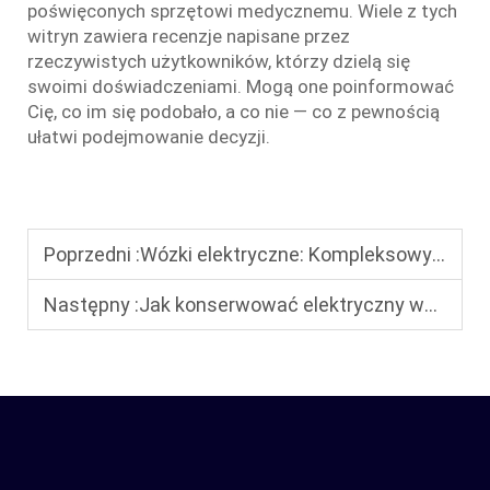
poświęconych sprzętowi medycznemu. Wiele z tych
witryn zawiera recenzje napisane przez
rzeczywistych użytkowników, którzy dzielą się
swoimi doświadczeniami. Mogą one poinformować
Cię, co im się podobało, a co nie — co z pewnością
ułatwi podejmowanie decyzji.
Poprzedni :
Wózki elektryczne: Kompleksowy przewodnik dla osób starszych i dorosłych
Następny :
Jak konserwować elektryczny wózek inwalidzki: niezbędne wskazówki dotyczące konserwacji w celu przedłużenia jego trwałości