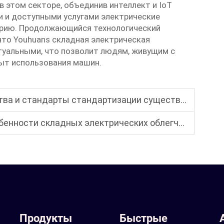
в этом секторе, объединив интеллект и IoT
и и доступными услугами электрические
трию. Продолжающийся технологический
что Youhuans
складная электрическая
туальными, что позволит людям, живущим с
ыт использования машин.
стандартизации существуют для электрических инвалидных колясок?
ких облегчённых инвалидных колясок, предназначенных для пожилых пользователей?
Продукты
Быстрые