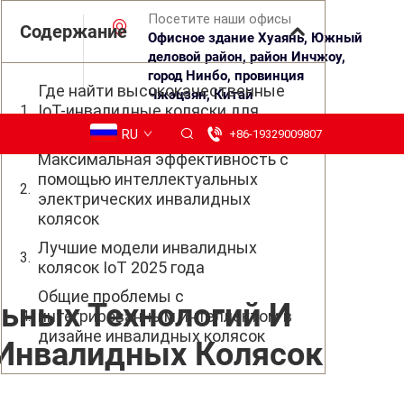
Посетите наши офисы
Содержание
Офисное здание Хуаянь, Южный
деловой район, район Инчжоу,
город Нинбо, провинция
Где найти высококачественные
Чжэцзян, Китай
IoT-инвалидные коляски для
продажи?
RU
+86-19329009807
Максимальная эффективность с
помощью интеллектуальных
электрических инвалидных
колясок
Лучшие модели инвалидных
колясок IoT 2025 года
Общие проблемы с
ьных Технологий И
интегрированным интеллектом в
дизайне инвалидных колясок
 Инвалидных Колясок