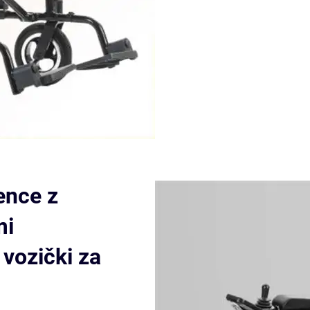
ence z
mi
 vozički za