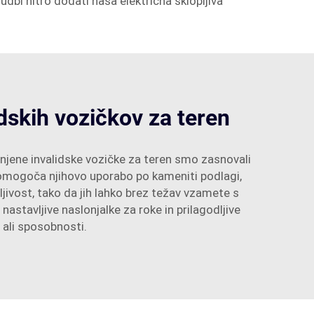
onudbi hitro dodati naša električna sklopljiva
idskih vozičkov za teren
gnjene invalidske vozičke za teren smo zasnovali
 omogoča njihovo uporabo po kameniti podlagi,
jivost, tako da jih lahko brez težav vzamete s
stavljive naslonjalke za roke in prilagodljive
ali sposobnosti.