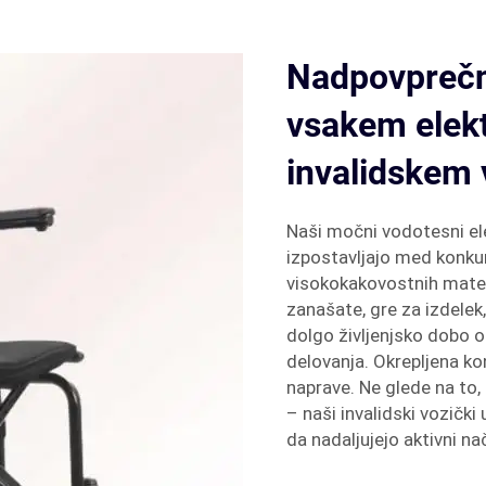
Nadpovprečna
vsakem elek
invalidskem 
Naši močni vodotesni elek
izpostavljajo med konkur
visokokakovostnih materi
zanašate, gre za izdelek,
dolgo življenjsko dobo 
delovanja. Okrepljena ko
naprave. Ne glede na to, 
– naši invalidski vozič
da nadaljujejo aktivni nač