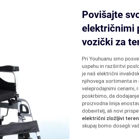
Povišajte svo
električnimi 
vozički za te
Pri Youhuanu smo posve
uspehu in razširitvi posl
je naš električni invalid
njihovega sortimenta in
veleprodajnimi cenami, ra
poskrbimo, da dodajanje
proizvodna linija enostav
dobavitelj, ali novi prisp
električni zložljivi tere
skupaj bomo dosegli vaše