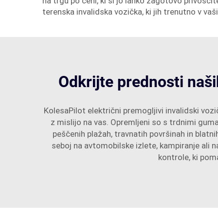
na trgu po ceni, ki si jo lahko zagotovo privoščite
terenska invalidska vozička, ki jih trenutno v vaši
Odkrijte prednosti naši
KolesaPilot električni premogljivi invalidski v
z mislijo na vas. Opremljeni so s trdnimi gu
peščenih plažah, travnatih površinah in blatn
seboj na avtomobilske izlete, kampiranje ali 
kontrole, ki po