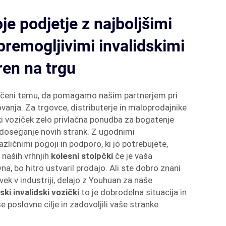
je podjetje z najboljšimi
premogljivimi invalidskimi
ren na trgu
čeni temu, da pomagamo našim partnerjem pri
ovanja. Za trgovce, distributerje in maloprodajnike
ski voziček zelo privlačna ponudba za bogatenje
 doseganje novih strank. Z ugodnimi
zličnimi pogoji in podporo, ki jo potrebujete,
 naših vrhnjih
kolesni stolpčki
če je vaša
na, bo hitro ustvaril prodajo. Ali ste dobro znani
evek v industriji, delajo z Youhuan za naše
nski invalidski vozički
to je dobrodelna situacija in
 poslovne cilje in zadovoljili vaše stranke.