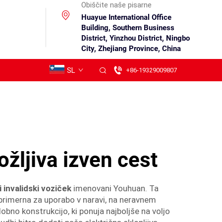
Obiščite naše pisarne
Huayue International Office
Building, Southern Business
District, Yinzhou District, Ningbo
City, Zhejiang Province, China
SL
+86-19329009807
ožljiva izven cest
ki invalidski voziček
imenovani Youhuan. Ta
 primerna za uporabo v naravi, na neravnem
dobno konstrukcijo, ki ponuja najboljše na voljo