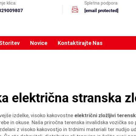
je klica:
Spletna podpora
329009807
[email protected]
Storitev
Novice
Kontaktirajte Nas
a električna stranska zl
ejše izdelke, visoko kakovostne
električni zložljivi terens
rebe in okuse. Naša priročna terenska invalidska vozička so
izdelani z visoko kakovostjo in trdnimi materiali ter nudijo u