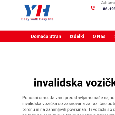
Zahtevan
+86-19
Domača Stran
Izdelki
O Nas
invalidska vozičk
Ponosni smo, da vam predstavljamo naše najnov
invalidska vozička so zasnovana za različne pot
terenu in na zanimljivih površinah. Ti vozički so 