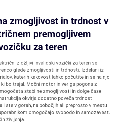
 zmogljivost in trdnost v
tričnem premogljivem
vozičku za teren
trični zložljivi invalidski vozički za teren se
enco glede zmogljivosti in trdnosti. Izdelani iz
alov, katerih kakovost lahko počutite in se na njo
 ki bo trajal. Močni motor in veriga pogona z
omogočata stabilne zmogljivosti in dolge čase
nstrukcija okvirja dodatno poveča trdnost
ali ste v gorah, na pobočjih ali preprosto v mestu
ki uporabnikom omogočajo svobodo in samozavest,
in življenja.