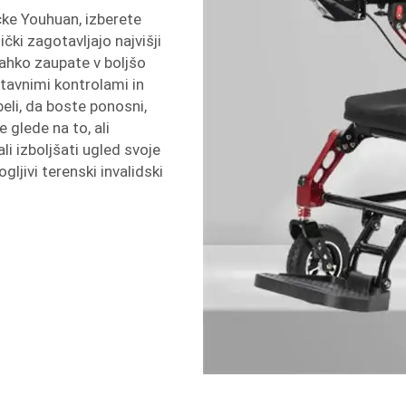
čke Youhuan, izberete
ički zagotavljajo najvišji
lahko zaupate v boljšo
tavnimi kontrolami in
eli, da boste ponosni,
 glede na to, ali
li izboljšati ugled svoje
ljivi terenski invalidski