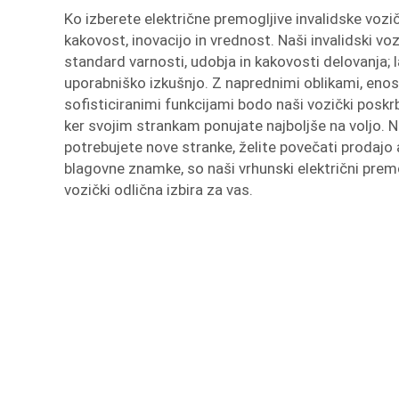
Ko izberete električne premogljive invalidske vozi
kakovost, inovacijo in vrednost. Naši invalidski voz
standard varnosti, udobja in kakovosti delovanja; 
uporabniško izkušnjo. Z naprednimi oblikami, enos
sofisticiranimi funkcijami bodo naši vozički poskrb
ker svojim strankam ponujate najboljše na voljo. Ne
potrebujete nove stranke, želite povečati prodajo a
blagovne znamke, so naši vrhunski električni premog
vozički odlična izbira za vas.