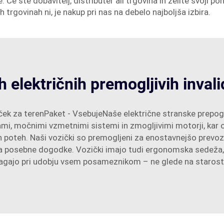
. Če ste dobavitelj, distributer ali trgovina in želite svoji p
h trgovinah ni, je nakup pri nas na debelo najboljša izbira.
h električnih premogljivih inval
oziček za terenPaket - VsebujeNaše električne stranske prepo
mami, močnimi vzmetnimi sistemi in zmogljivimi motorji, kar
ih poteh. Naši vozički so premogljeni za enostavnejšo prevozl
na posebne dogodke. Vozički imajo tudi ergonomska sedeža, na
magajo pri udobju vsem posameznikom – ne glede na starost 