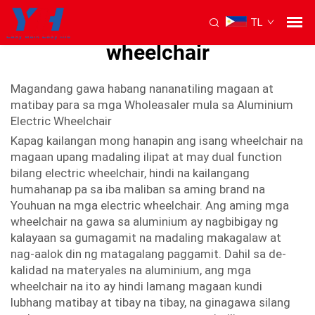
TL
Aluminium na elektrikong
wheelchair
Magandang gawa habang nananatiling magaan at
matibay para sa mga Wholeasaler mula sa Aluminium
Electric Wheelchair
Kapag kailangan mong hanapin ang isang wheelchair na
magaan upang madaling ilipat at may dual function
bilang electric wheelchair, hindi na kailangang
humahanap pa sa iba maliban sa aming brand na
Youhuan na mga electric wheelchair. Ang aming mga
wheelchair na gawa sa aluminium ay nagbibigay ng
kalayaan sa gumagamit na madaling makagalaw at
nag-aalok din ng matagalang paggamit. Dahil sa de-
kalidad na materyales na aluminium, ang mga
wheelchair na ito ay hindi lamang magaan kundi
lubhang matibay at tibay na tibay, na ginagawa silang