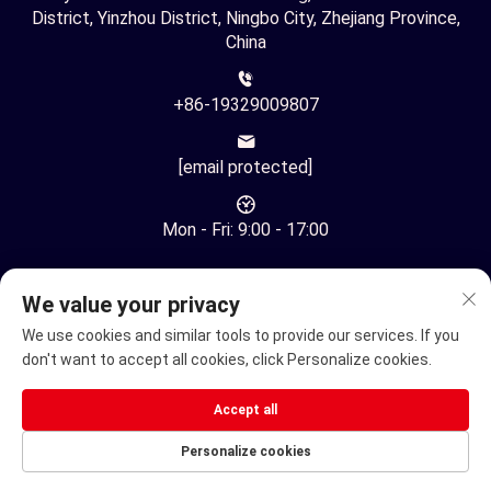
District, Yinzhou District, Ningbo City, Zhejiang Province,
China
+86-19329009807
[email protected]
Mon - Fri: 9:00 - 17:00
We value your privacy
We use cookies and similar tools to provide our services. If you
don't want to accept all cookies, click Personalize cookies.
Karapatan sa Pagmamay-ari © Ningbo Youhuan Automation
Technology Co., Ltd. Lahat ng Karapatan ay Nakareserba -
Accept all
Patakaran sa Pagkakapribado
Personalize cookies
De-koryenteng wheelchair
Electric Mobility Scooter