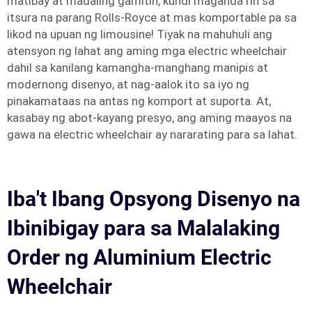
matibay at madaling gamitin, kundi maganda rin sa
itsura na parang Rolls-Royce at mas komportable pa sa
likod na upuan ng limousine! Tiyak na mahuhuli ang
atensyon ng lahat ang aming mga electric wheelchair
dahil sa kanilang kamangha-manghang manipis at
modernong disenyo, at nag-aalok ito sa iyo ng
pinakamataas na antas ng komport at suporta. At,
kasabay ng abot-kayang presyo, ang aming maayos na
gawa na electric wheelchair ay nararating para sa lahat.
Iba't Ibang Opsyong Disenyo na
Ibinibigay para sa Malalaking
Order ng Aluminium Electric
Wheelchair