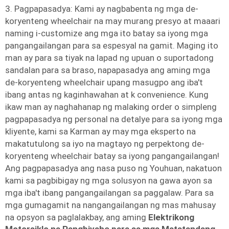
3. Pagpapasadya: Kami ay nagbabenta ng mga de-
koryenteng wheelchair na may murang presyo at maaari
naming i-customize ang mga ito batay sa iyong mga
pangangailangan para sa espesyal na gamit. Maging ito
man ay para sa tiyak na lapad ng upuan o suportadong
sandalan para sa braso, napapasadya ang aming mga
de-koryenteng wheelchair upang masugpo ang iba't
ibang antas ng kaginhawahan at k convenience. Kung
ikaw man ay naghahanap ng malaking order o simpleng
pagpapasadya ng personal na detalye para sa iyong mga
kliyente, kami sa Karman ay may mga eksperto na
makatutulong sa iyo na magtayo ng perpektong de-
koryenteng wheelchair batay sa iyong pangangailangan!
Ang pagpapasadya ang nasa puso ng Youhuan, nakatuon
kami sa pagbibigay ng mga solusyon na gawa ayon sa
mga iba't ibang pangangailangan sa paggalaw. Para sa
mga gumagamit na nangangailangan ng mas mahusay
na opsyon sa paglalakbay, ang aming
Elektrikong