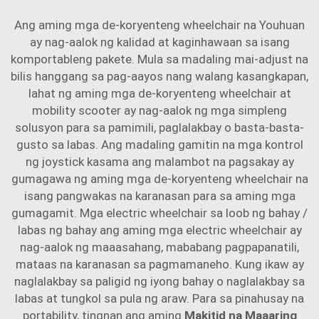
Ang aming mga de-koryenteng wheelchair na Youhuan
ay nag-aalok ng kalidad at kaginhawaan sa isang
komportableng pakete. Mula sa madaling mai-adjust na
bilis hanggang sa pag-aayos nang walang kasangkapan,
lahat ng aming mga de-koryenteng wheelchair at
mobility scooter ay nag-aalok ng mga simpleng
solusyon para sa pamimili, paglalakbay o basta-basta-
gusto sa labas. Ang madaling gamitin na mga kontrol
ng joystick kasama ang malambot na pagsakay ay
gumagawa ng aming mga de-koryenteng wheelchair na
isang pangwakas na karanasan para sa aming mga
gumagamit. Mga electric wheelchair sa loob ng bahay /
labas ng bahay ang aming mga electric wheelchair ay
nag-aalok ng maaasahang, mababang pagpapanatili,
mataas na karanasan sa pagmamaneho. Kung ikaw ay
naglalakbay sa paligid ng iyong bahay o naglalakbay sa
labas at tungkol sa pula ng araw. Para sa pinahusay na
portability, tingnan ang aming
Makitid na Maaaring