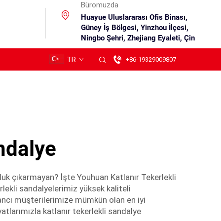
Büromuzda
Huayue Uluslararası Ofis Binası,
Güney İş Bölgesi, Yinzhou İlçesi,
Ningbo Şehri, Zhejiang Eyaleti, Çin
TR
+86-19329009807
andalye
luk çıkarmayan? İşte Youhuan Katlanır Tekerlekli
rlekli sandalyelerimiz yüksek kaliteli
ptancı müşterilerimize mümkün olan en iyi
atlarımızla katlanır tekerlekli sandalye