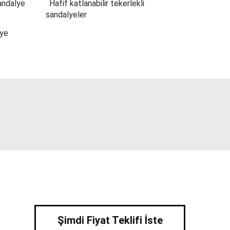
sandalye
Hafif katlanabilir tekerlekli
sandalyeler
lye
Şimdi Fiyat Teklifi İste