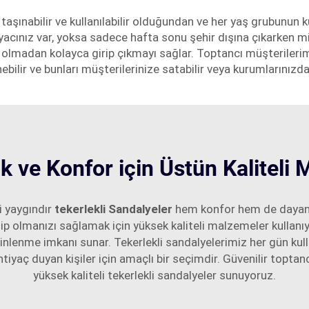
taşınabilir ve kullanılabilir olduğundan ve her yaş grubunun 
iyacınız var, yoksa sadece hafta sonu şehir dışına çıkarken m
ret olmadan kolayca girip çıkmayı sağlar. Toptancı müşterileri
nebilir ve bunları müşterilerinize satabilir veya kurumlarınızda 
ık ve Konfor için Üstün Kaliteli
i yaygındır
tekerlekli Sandalyeler
hem konfor hem de dayanıkl
ahip olmanızı sağlamak için yüksek kaliteli malzemeler kullanıy
 dinlenme imkanı sunar. Tekerlekli sandalyelerimiz her gün kull
htiyaç duyan kişiler için amaçlı bir seçimdir. Güvenilir toptanc
yüksek kaliteli tekerlekli sandalyeler sunuyoruz.