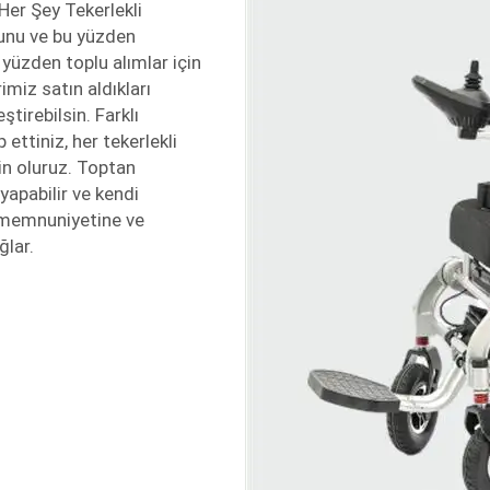
 Her Şey Tekerlekli
unu ve bu yüzden
u yüzden toplu alımlar için
miz satın aldıkları
ştirebilsin. Farklı
ettiniz, her tekerlekli
in oluruz. Toptan
yapabilir ve kendi
i memnuniyetine ve
ğlar.