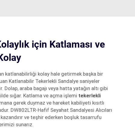
aylık için Katlaması ve
Kolay
n katlanabilirliği kolay hale getirmek başka bir
uan Katlanabilir Tekerlekli Sandalye saniyeler
r. Dolap, araba bagajı veya hatta yatağın altı gibi
ilde sığar. Katlama ve açma işlemi
tekerlekli
pmana gerek duymaz ve hareket kabiliyeti kısıtlı
studur. DW802LTR-Hafif Seyahat Sandalyesi Alıcıları
azandırır ve teşhir ederken boşluk tasarrufu
erimizi sunarız.