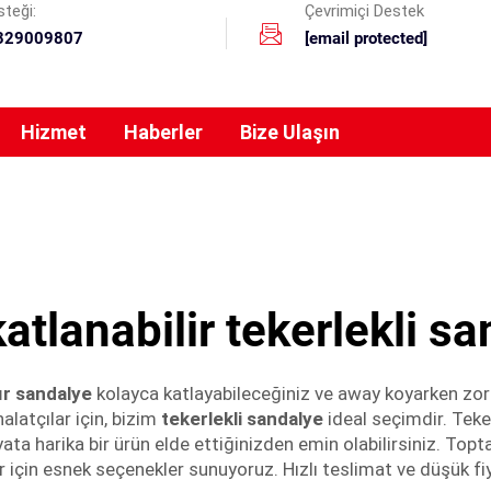
teği:
Çevrimiçi Destek
329009807
[email protected]
Hizmet
Haberler
Bize Ulaşın
katlanabilir tekerlekli s
nır sandalye
kolayca katlayabileceğiniz ve away koyarken zor
alatçılar için, bizim
tekerlekli sandalye
ideal seçimdir. Teke
ata harika bir ürün elde ettiğinizden emin olabilirsiniz. To
r için esnek seçenekler sunuyoruz. Hızlı teslimat ve düşük fiy