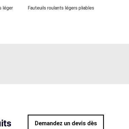
s léger
Fauteuils roulants légers pliables
its
Demandez un devis dès