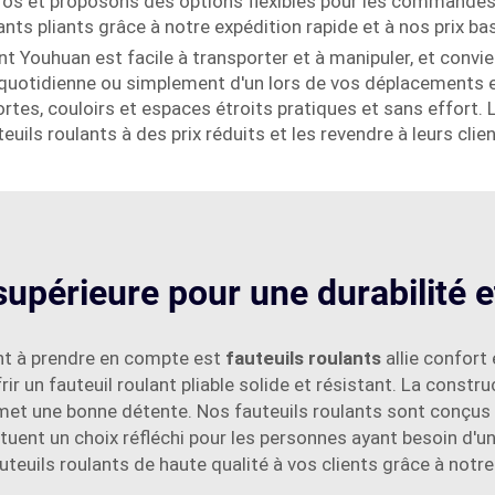
 gros et proposons des options flexibles pour les command
nts pliants grâce à notre expédition rapide et à nos prix bas
iant Youhuan est facile à transporter et à manipuler, et conv
n quotidienne ou simplement d'un lors de vos déplacements en
tes, couloirs et espaces étroits pratiques et sans effort. 
ils roulants à des prix réduits et les revendre à leurs clien
supérieure pour une durabilité 
tant à prendre en compte est
fauteuils roulants
allie confort
ir un fauteuil roulant pliable solide et résistant. La constru
ermet une bonne détente. Nos fauteuils roulants sont conçus 
tituent un choix réfléchi pour les personnes ayant besoin d'u
teuils roulants de haute qualité à vos clients grâce à notre