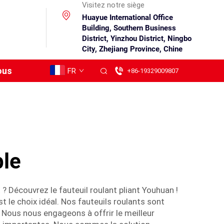
Visitez notre siège
Huayue International Office
Building, Southern Business
District, Yinzhou District, Ningbo
City, Zhejiang Province, Chine
ous
FR
+86-19329009807
ble
? Découvrez le fauteuil roulant pliant Youhuan !
st le choix idéal. Nos fauteuils roulants sont
. Nous nous engageons à offrir le meilleur