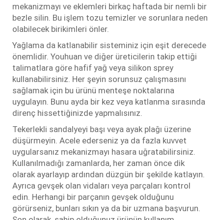
mekanizmayı ve eklemleri birkaç haftada bir nemli bir
bezle silin. Bu işlem tozu temizler ve sorunlara neden
olabilecek birikimleri önler.
Yağlama da katlanabilir sisteminiz için eşit derecede
önemlidir. Youhuan ve diğer üreticilerin takip ettiği
talimatlara göre hafif yağ veya silikon sprey
kullanabilirsiniz. Her şeyin sorunsuz çalışmasını
sağlamak için bu ürünü menteşe noktalarına
uygulayın. Bunu ayda bir kez veya katlanma sırasında
direnç hissettiğinizde yapmalısınız.
Tekerlekli sandalyeyi başı veya ayak plağı üzerine
düşürmeyin. Acele ederseniz ya da fazla kuvvet
uygularsanız mekanizmayı hasara uğratabilirsiniz.
Kullanılmadığı zamanlarda, her zaman önce dik
olarak ayarlayıp ardından düzgün bir şekilde katlayın.
Ayrıca gevşek olan vidaları veya parçaları kontrol
edin. Herhangi bir parçanın gevşek olduğunu
görürseniz, bunları sıkın ya da bir uzmana başvurun.
Son olarak, sahip olduğunuz ürünün kullanım