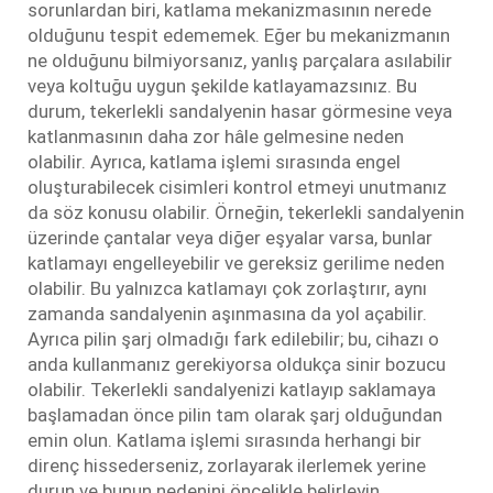
sorunlardan biri, katlama mekanizmasının nerede
olduğunu tespit edememek. Eğer bu mekanizmanın
ne olduğunu bilmiyorsanız, yanlış parçalara asılabilir
veya koltuğu uygun şekilde katlayamazsınız. Bu
durum, tekerlekli sandalyenin hasar görmesine veya
katlanmasının daha zor hâle gelmesine neden
olabilir. Ayrıca, katlama işlemi sırasında engel
oluşturabilecek cisimleri kontrol etmeyi unutmanız
da söz konusu olabilir. Örneğin, tekerlekli sandalyenin
üzerinde çantalar veya diğer eşyalar varsa, bunlar
katlamayı engelleyebilir ve gereksiz gerilime neden
olabilir. Bu yalnızca katlamayı çok zorlaştırır, aynı
zamanda sandalyenin aşınmasına da yol açabilir.
Ayrıca pilin şarj olmadığı fark edilebilir; bu, cihazı o
anda kullanmanız gerekiyorsa oldukça sinir bozucu
olabilir. Tekerlekli sandalyenizi katlayıp saklamaya
başlamadan önce pilin tam olarak şarj olduğundan
emin olun. Katlama işlemi sırasında herhangi bir
direnç hissederseniz, zorlayarak ilerlemek yerine
durun ve bunun nedenini öncelikle belirleyin.