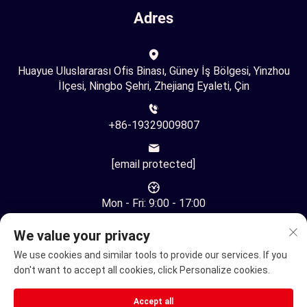
Adres
Huayue Uluslararası Ofis Binası, Güney İş Bölgesi, Yinzhou
İlçesi, Ningbo Şehri, Zhejiang Eyaleti, Çin
+86-19329009807
[email protected]
Mon - Fri: 9:00 - 17:00
We value your privacy
We use cookies and similar tools to provide our services. If you
don't want to accept all cookies, click Personalize cookies.
Telif Hakkı © Ningbo Youhuan Otomasyon Teknolojisi A.Ş. Tüm
Accept all