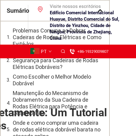
Visite nossos escritórios
Sumário
Edifício Comercial Internacional
Huayue, Distrito Comercial do Sul,
Distrito de Yinzhou, Cidade de
Problemas Comuns ao Dobrar
Ningbo, Província de Zhejiang,
Cadeiras de Rodas Elétricas e Como
China
Evitá-los
PT
+86-19329009807
Quais São Algumas Dicas de
Segurança para Cadeiras de Rodas
Elétricas Dobráveis?
Como Escolher o Melhor Modelo
Dobrável
Manutenção do Mecanismo de
Dobramento da Sua Cadeira de
Rodas Elétrica para Potência e
etamente: Um Tutorial
Desempenho
es
Onde e como comprar uma cadeira
de rodas elétrica dobrável barata no