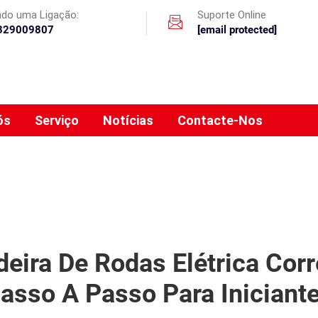
ando uma Ligação:
Suporte Online
329009807
[email protected]
ós
Serviço
Notícias
Contacte-Nos
ira De Rodas Elétrica Corr
asso A Passo Para Iniciant