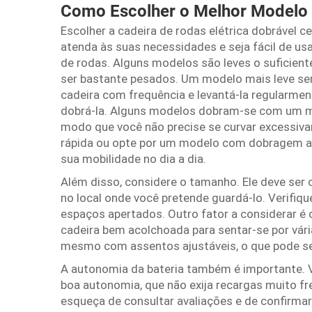
Como Escolher o Melhor Modelo
Escolher a cadeira de rodas elétrica dobrável c
atenda às suas necessidades e seja fácil de usa
de rodas. Alguns modelos são leves o suficien
ser bastante pesados. Um modelo mais leve ser
cadeira com frequência e levantá-la regularmen
dobrá-la. Alguns modelos dobram-se com um 
modo que você não precise se curvar excessiv
rápida ou opte por um modelo com dobragem au
sua mobilidade no dia a dia.
Além disso, considere o tamanho. Ele deve ser 
no local onde você pretende guardá-lo. Verifiq
espaços apertados. Outro fator a considerar é
cadeira bem acolchoada para sentar-se por vár
mesmo com assentos ajustáveis, o que pode ser
A autonomia da bateria também é importante. 
boa autonomia, que não exija recargas muito fr
esqueça de consultar avaliações e de confirma