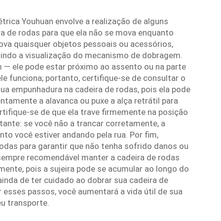
trica Youhuan envolve a realização de alguns
a de rodas para que ela não se mova enquanto
ova quaisquer objetos pessoais ou acessórios,
uindo a visualização do mecanismo de dobragem.
— ele pode estar próximo ao assento ou na parte
e funciona; portanto, certifique-se de consultar o
sua empunhadura na cadeira de rodas, pois ela pode
tamente a alavanca ou puxe a alça retrátil para
rtifique-se de que ela trave firmemente na posição
nte: se você não a trancar corretamente, a
to você estiver andando pela rua. Por fim,
odas para garantir que não tenha sofrido danos ou
sempre recomendável manter a cadeira de rodas
lmente, pois a sujeira pode se acumular ao longo do
inda de ter cuidado ao dobrar sua cadeira de
r esses passos, você aumentará a vida útil de sua
eu transporte.