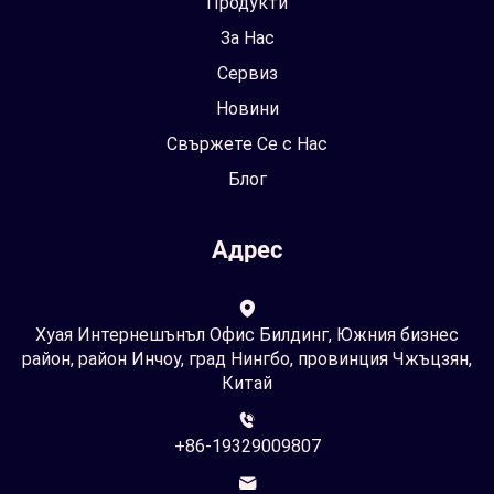
Продукти
За Нас
Сервиз
Новини
Свържете Се с Нас
Блог
Адрес
Хуая Интернешънъл Офис Билдинг, Южния бизнес
район, район Инчоу, град Нингбо, провинция Чжъцзян,
Китай
+86-19329009807