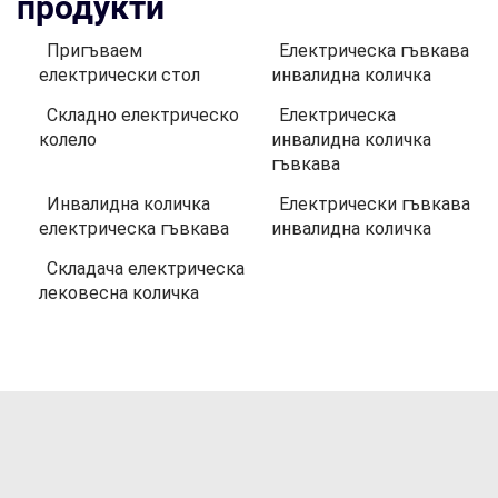
продукти
Пригъваем
Електрическа гъвкава
електрически стол
инвалидна количка
Складно електрическо
Електрическа
колело
инвалидна количка
гъвкава
Инвалидна количка
Електрически гъвкава
електрическа гъвкава
инвалидна количка
Складача електрическа
лековесна количка