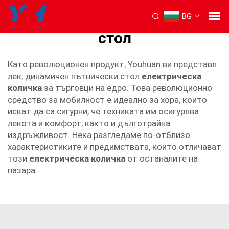
BG
пригъваем електрически
стол
Като революционен продукт, Youhuan ви представя
лек, динамичен пътнически стол
електрическа
количка
за търговци на едро. Това революционно
средство за мобилност е идеално за хора, които
искат да са сигурни, че техниката им осигурява
лекота и комфорт, както и дълготрайна
издръжливост. Нека разгледаме по-отблизо
характеристиките и предимствата, които отличават
този
електрическа количка
от останалите на
пазара: