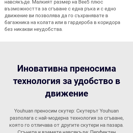
навсякъде. Малкият размер на Bee5 плюс
възможността за сгъване с една ръка и с едно
движение ви позволява да го съхранявате в
багажника на колата или в гардероба в коридора
без никакви неудобства.
Иновативна преносима
технология за удобство в
движение
Youhuan преносим скутер: Скутерът Youhuan
разполага с най-модерна технология за сгъване,
която го отличава от другите скутери на пазара.
Сгънете и вземете навсякъде: Перфектен