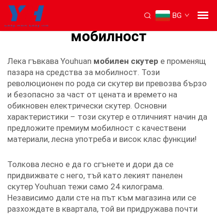
BG
лек складам скутер за
мобилност
Лека гъвкава Youhuan
мобилен скутер
е променящ
пазара на средства за мобилност. Този
революционен по рода си скутер ви превозва бързо
и безопасно за част от цената и времето на
обикновен електрически скутер. Основни
характеристики – този скутер е отличният начин да
предложите премиум мобилност с качествени
материали, лесна употреба и висок клас функции!
Толкова лесно е да го сгънете и дори да се
придвижвате с него, тъй като лекият панелен
скутер Youhuan тежи само 24 килограма.
Независимо дали сте на път към магазина или се
разхождате в квартала, той ви придружава почти