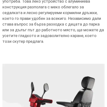
употреба. Това леко устройство с алуминиева
конструкция разполага с меко облегало за
седалката и лесно регулируеми кормилни дръжки,
което го прави удобен за всекиго. Независимо дали
става въпрос за бърза разходка с децата до парка
или за дълъг път до работното място, ще можете да
усетите гладкото и задоволително каране, което
този скутер предлага.