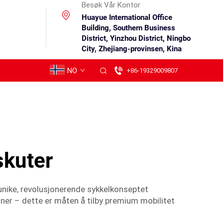
Besøk Vår Kontor
Huayue International Office
Building, Southern Business
District, Yinzhou District, Ningbo
City, Zhejiang-provinsen, Kina
NO
+86-19329009807
skuter
unike, revolusjonerende sykkelkonseptet
joner – dette er måten å tilby premium mobilitet