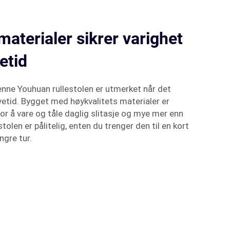
materialer sikrer varighet
etid
enne Youhuan rullestolen er utmerket når det
vetid. Bygget med høykvalitets materialer er
for å vare og tåle daglig slitasje og mye mer enn
tolen er pålitelig, enten du trenger den til en kort
engre tur.