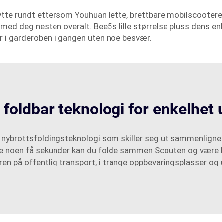
flytte rundt ettersom Youhuan lette, brettbare mobilscooter
en med deg nesten overalt. Bee5s lille størrelse pluss dens en
r i garderoben i gangen uten noe besvær.
 foldbar teknologi for enkelhet
nybrottsfoldingsteknologi som skiller seg ut sammenligne
e noen få sekunder kan du folde sammen Scouten og være kla
n på offentlig transport, i trange oppbevaringsplasser og 