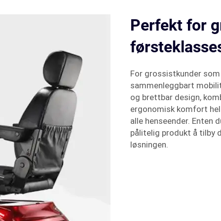
Perfekt for 
førsteklasse
For grossistkunder som s
sammenleggbart mobilite
og brettbar design, komb
ergonomisk komfort hele 
alle henseender. Enten du
pålitelig produkt å tilby
løsningen.