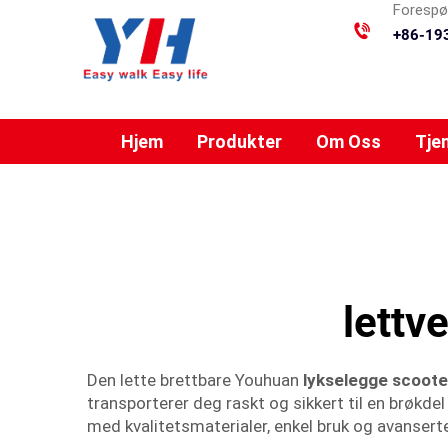
Forespør
+86-19
Hjem
Produkter
Om Oss
Tje
lettv
Den lette brettbare Youhuan
lykselegge scoot
transporterer deg raskt og sikkert til en brøkde
med kvalitetsmaterialer, enkel bruk og avansert