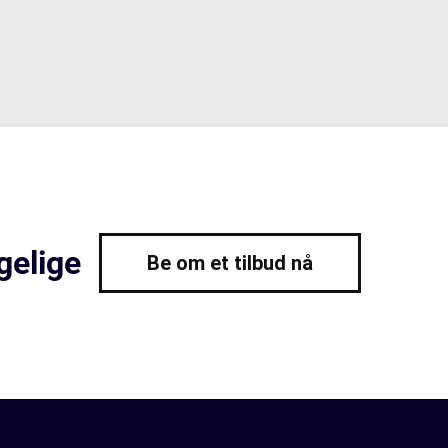
gelige
Be om et tilbud nå