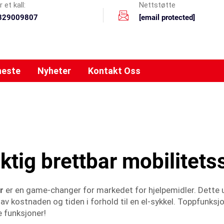
 et kall:
Nettstøtte
329009807
[email protected]
neste
Nyheter
Kontakt Oss
ektig brettbar mobilitets
er
er en game-changer for markedet for hjelpemidler. Dette 
l av kostnaden og tiden i forhold til en el-sykkel. Toppfunks
e funksjoner!