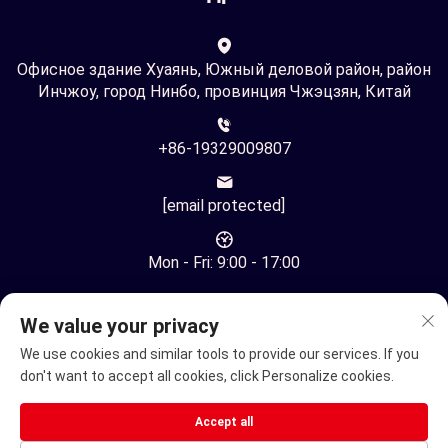
Офисное здание Хуаянь, Южный деловой район, район
Инчжоу, город Нинбо, провинция Чжэцзян, Китай
+86-19329009807
[email protected]
Mon - Fri: 9:00 - 17:00
We value your privacy
We use cookies and similar tools to provide our services. If you
don't want to accept all cookies, click Personalize cookies.
Все права защищены © Ningbo Youhuan Automation
Technology Co., Ltd. -
Политика конфиденциальности
Accept all