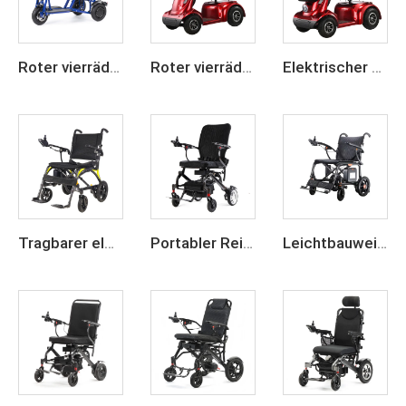
Roter vierrädriger elektrischer Mobilitätsroller für Senioren
Roter vierrädriger elektrischer Mobilitätsroller für Senioren
Elektrischer Rollstuhl mit 4 Rädern für Senioren zum Reisen
Tragbarer elektrischer Rollstuhl mit Carbon-Faser-Rahmen, 24-V-Lithium-Akku, leichtgewichtig und klappbar
Portabler Reise-Kohlefaserelektro-Rollstuhl
Leichtbauweise aus Kohlefaser, motorisierter elektrischer Rollstuhl