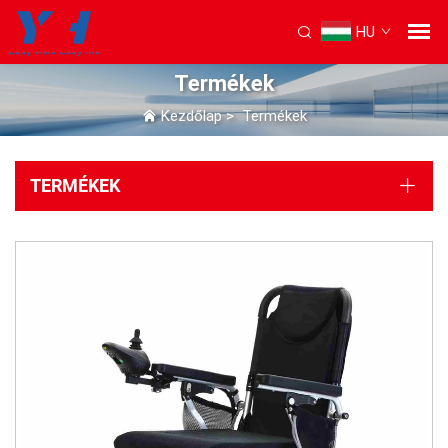
HU
Termékek
Kezdőlap
>
Termékek
TERMÉKEK