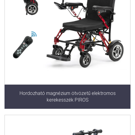
Hordozható magnézium ötvözetű elektromos
kerekesszék PIROS