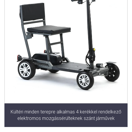
Kültéri minden terepre alkalmas 4 kerékkel rendelkező
elektromos mozgássérülteknek szánt járművek