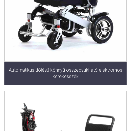
Automatikus dőlésű könnyű összecsukható elektromos
kerekesszék