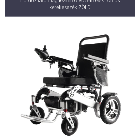
Hordozható magnézium ötvözetű elektromos
kerekesszék ZÖLD