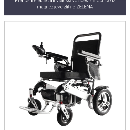
Prenosni električni invalidski voziček z močnico iz
magnezijeve zlitine ZELENA