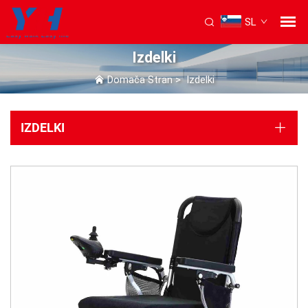
SL
Izdelki
Domača Stran
>
Izdelki
IZDELKI