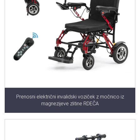
Prenosni električni invalidski voziček z močnico iz
magnezijeve zlitine RDEČA