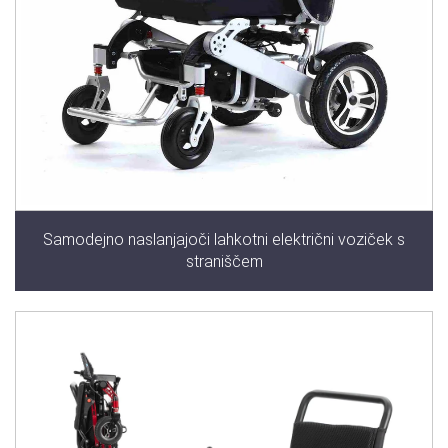
Samodejno naslanjajoči lahkotni električni voziček s
straniščem