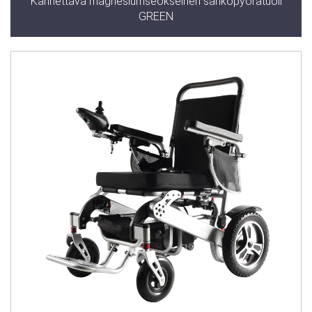
Kannettava magnesiumseokseinen sähköpyörätuoli
GREEN