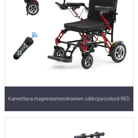
Kannettava magnesiumseokseinen sähköpyörätuoli RED