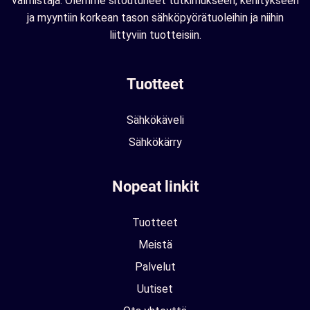
valmistaja. Olemme sitoutuneet tutkimukseen, kehitykseen
ja myyntiin korkean tason sähköpyörätuoleihin ja niihin
liittyviin tuotteisiin.
Tuotteet
Sähkökäveli
Sähkökärry
Nopeat linkit
Tuotteet
Meistä
Palvelut
Uutiset