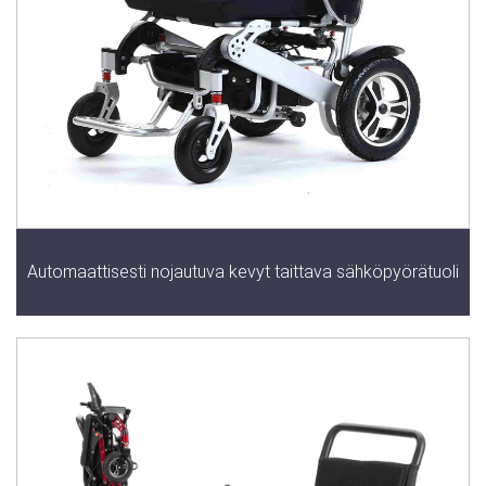
Automaattisesti nojautuva kevyt taittava sähköpyörätuoli