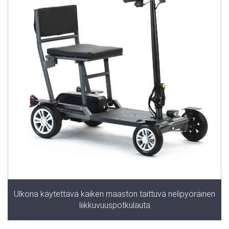
Ulkona käytettävä kaiken maaston taittuvä nelipyöräinen
liikkuvuuspotkulauta