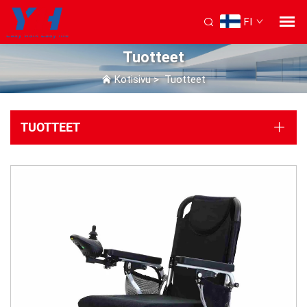
FI
Tuotteet
Kotisivu
>
Tuotteet
TUOTTEET