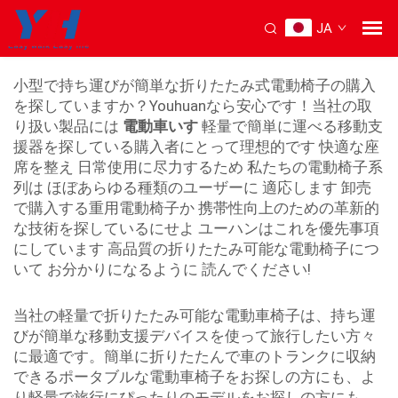
JA
折りたたみ式電動椅子
小型で持ち運びが簡単な折りたたみ式電動椅子の購入
を探していますか？Youhuanなら安心です！当社の取
り扱い製品には
電動車いす
軽量で簡単に運べる移動支
援器を探している購入者にとって理想的です 快適な座
席を整え 日常使用に尽力するため 私たちの電動椅子系
列は ほぼあらゆる種類のユーザーに 適応します 卸売
で購入する重用電動椅子か 携帯性向上のための革新的
な技術を探しているにせよ ユーハンはこれを優先事項
にしています 高品質の折りたたみ可能な電動椅子につ
いて お分かりになるように 読んでください!
当社の軽量で折りたたみ可能な電動車椅子は、持ち運
びが簡単な移動支援デバイスを使って旅行したい方々
に最適です。簡単に折りたたんで車のトランクに収納
できるポータブルな電動車椅子をお探しの方にも、よ
り軽量で旅行にぴったりのモデルをお探しの方にも、