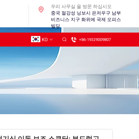
우리 사무실 을 방문 하십시오
중국 절강성 닝보시 은저우구 남부
비즈니스 지구 화위에 국제 오피스
빌딩
KO
+86-19329009807
전기식 이동 보조 스쿠터: 부드럽고,