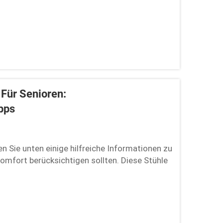
 Für Senioren:
pps
en Sie unten einige hilfreiche Informationen zu
 Komfort berücksichtigen sollten. Diese Stühle
, um Aktivität und Mobilität
tung...