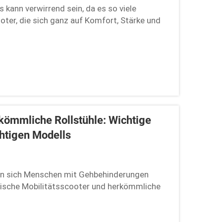
 kann verwirrend sein, da es so viele
oter, die sich ganz auf Komfort, Stärke und
erfekten Scooters müssen die eigenen …
rkömmliche Rollstühle: Wichtige
htigen Modells
en sich Menschen mit Gehbehinderungen
trische Mobilitätsscooter und herkömmliche
ch jedoch voneinander. Die Wahl des besten