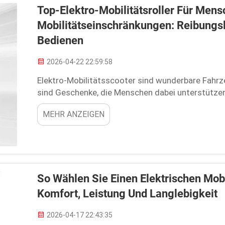
Top-Elektro-Mobilitätsroller Für Mens
Mobilitätseinschränkungen: Reibungsl
Bedienen
2026-04-22 22:59:58
Elektro-Mobilitätsscooter sind wunderbare Fahrz
sind Geschenke, die Menschen dabei unterstützen
Fortbewegen zu bewahren. Stellen Sie sich vor, wi
MEHR ANZEIGEN
Nachbarschaft cruisen – der Wind im...
So Wählen Sie Einen Elektrischen Mobi
Komfort, Leistung Und Langlebigkeit
2026-04-17 22:43:35