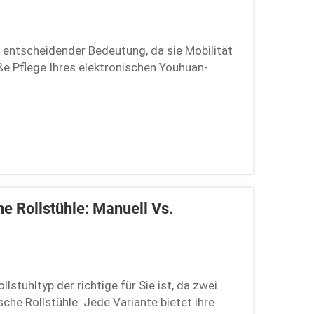
n entscheidender Bedeutung, da sie Mobilität
e Pflege Ihres elektronischen Youhuan-
t zuverlässig zur Seite steht und einwandfrei
rgt regelmäßige Pflege dafür, dass es...
e Rollstühle: Manuell Vs.
lstuhltyp der richtige für Sie ist, da zwei
che Rollstühle. Jede Variante bietet ihre