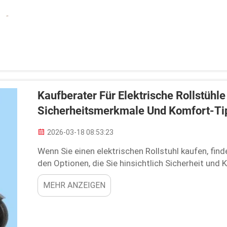
Kaufberater Für Elektrische Rollstühle
Sicherheitsmerkmale Und Komfort-Ti
2026-03-18 08:53:23
Wenn Sie einen elektrischen Rollstuhl kaufen, find
den Optionen, die Sie hinsichtlich Sicherheit und
sind für viele ältere Menschen eine Notwendigkeit
MEHR ANZEIGEN
aufrechtzuerhalten, daher ist die richtige Ausstat