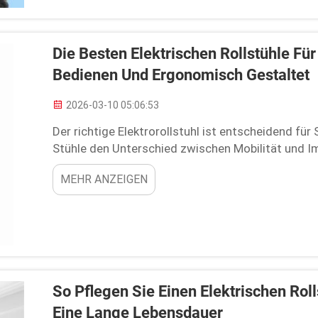
Die Besten Elektrischen Rollstühle Fü
Bedienen Und Ergonomisch Gestaltet
2026-03-10 05:06:53
Der richtige Elektrorollstuhl ist entscheidend fü
Stühle den Unterschied zwischen Mobilität und Im
Abhängigkeit. Einleitung: Bei der Auswahl eines El
MEHR ANZEIGEN
wichtige ...
So Pflegen Sie Einen Elektrischen Rol
Eine Lange Lebensdauer