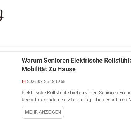
Warum Senioren Elektrische Rollstühl
Mobilität Zu Hause
2026-03-25 18:19:55
Elektrische Rollstühle bieten vielen Senioren Fre
beeindruckenden Geräte ermöglichen es älteren 
Gemeinden zu bewegen, ohne auf die Hilfe andere
MEHR ANZEIGEN
sich durch … von ihrem Rollstuhl befreien.