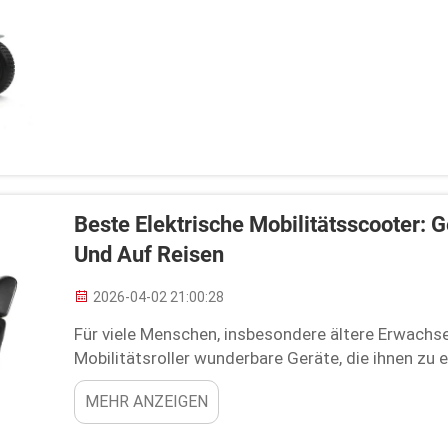
Beste Elektrische Mobilitätsscooter: 
Und Auf Reisen
2026-04-02 21:00:28
Für viele Menschen, insbesondere ältere Erwach
Mobilitätsroller wunderbare Geräte, die ihnen zu 
Sie oder jemand, den Sie kennen, Schwierigkeiten 
MEHR ANZEIGEN
Alltag verbessern. Der You...