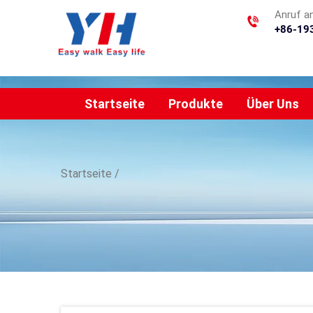
Anruf a
+86-19
Startseite
Produkte
Über Uns
Startseite
/