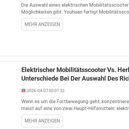
Die Auswahl eines elektrischen Mobilitätsscooters
Möglichkeiten gibt. Youhuan fertigt Mobilitätssco
Robustheit konzentrieren. Bei der Auswahl des p
MEHR ANZEIGEN
Elektrischer Mobilitätsscooter Vs. He
Unterschiede Bei Der Auswahl Des Ric
2026-04-07 00:01:32
Wenn es um die Fortbewegung geht, konzentrier
meist auf eine von zwei Haupt-Hilfsmitteln: elek
Rollstühle. Beide sind nützlich, unterscheiden si
MEHR ANZEIGEN
Modells kann einen langen Weg ...