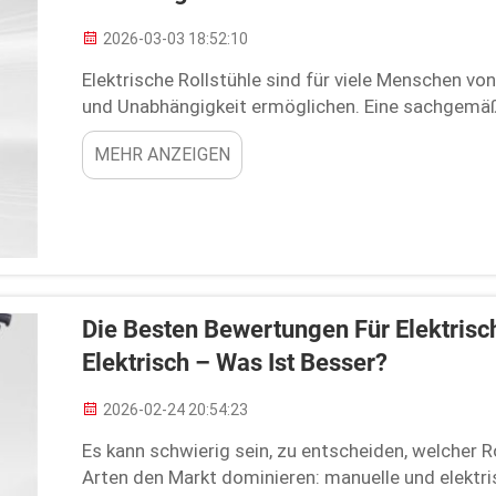
2026-03-03 18:52:10
Elektrische Rollstühle sind für viele Menschen vo
und Unabhängigkeit ermöglichen. Eine sachgemäß
Rollstuhls trägt dazu bei, dass er Ihnen lange Zei
MEHR ANZEIGEN
funktioniert. Wie bei jedem anderen Gerät auch so
Die Besten Bewertungen Für Elektrisch
Elektrisch – Was Ist Besser?
2026-02-24 20:54:23
Es kann schwierig sein, zu entscheiden, welcher Rol
Arten den Markt dominieren: manuelle und elektris