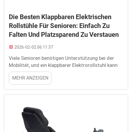
Die Besten Klappbaren Elektrischen
Rollstühle Für Senioren: Einfach Zu
Falten Und Platzsparend Zu Verstauen
2026-02-02 06:11:37
Viele Senioren benötigen Unterstützung bei der
Mobilität, und ein klappbarer Elektrorollstuhl kann
eine hervorragende Lösung sein. Die Rollstühle sind
MEHR ANZEIGEN
leicht und klappbar und eignen sich daher
hervorragend zur platzsparenden Aufbewahrung in
kleineren Räumen wie Schränken oder
Kofferräumen von Fahrzeugen. Youhuan ha...