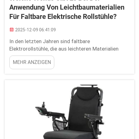
Anwendung Von Leichtbaumaterialien
Für Faltbare Elektrische Rollstühle?
2025-12-09 06:41:09
In den letzten Jahren sind faltbare
Elektrorollstühle, die aus leichteren Materialien
hergestellt sind, beliebt geworden, da sie leicht
MEHR ANZEIGEN
zusammen- und auseinandergefaltet werden
können. Die Nachfrage nach diesen besten
Elektrorollstühlen wächst, da immer mehr
Menschen sie als ...