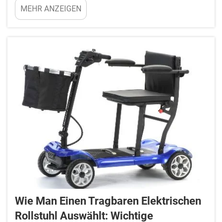
MEHR ANZEIGEN
speziell für Reisezwecke konzipierter – bietet Ihnen
deutlich mehr Freiheit. Einleitung: Wenn Sie einen
elektrischen Reisefahrstuhl suchen, den Sie
problemlos mit auf Ihre ...
Wie Man Einen Tragbaren Elektrischen
Rollstuhl Auswählt: Wichtige