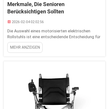
Merkmale, Die Senioren
Berücksichtigen Sollten
2026-02-04 02:02:56
Die Auswahl eines motorisierten elektrischen
Rollstuhls ist eine entscheidende Entscheidung für
ältere Menschen. Er kann zudem das Fortbewegen
MEHR ANZEIGEN
bequemer und unterhaltsamer machen. So wählen
Sie tragbare elektrische Rollstühle aus: Großartig
ist das Konzept. Wenn es darum geht, nach einem
portablen …