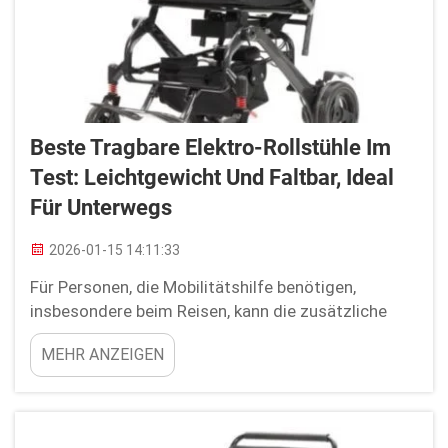
Beste Tragbare Elektro-Rollstühle Im
Test: Leichtgewicht Und Faltbar, Ideal
Für Unterwegs
2026-01-15 14:11:33
Für Personen, die Mobilitätshilfe benötigen,
insbesondere beim Reisen, kann die zusätzliche
Unterstützung eines tragbaren elektrischen
MEHR ANZEIGEN
Rollstuhls von großem Vorteil sein. Youhuan fertigt
leichte und faltbare elektrische Rollstühle, die ideal
für Reisen geeignet sind. Sie können in den Urlaub
fahren, Besuche abstatten, ...