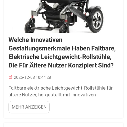
Welche Innovativen
Gestaltungsmerkmale Haben Faltbare,
Elektrische Leichtgewicht-Rollstühle,
Die Für Ältere Nutzer Konzipiert Sind?
2025-12-08 10:44:28
Faltbare elektrische Leichtgewicht-Rollstühle für
ältere Nutzer, hergestellt mit innovativen
Funktionen, die den besonderen Bedürfnissen von
MEHR ANZEIGEN
Senioren gerecht werden. Diese Rollstühle sind
sorgfältig und präzise gestaltet, um die Mobilität,
den Komfort und die Bequemlichkeit älterer