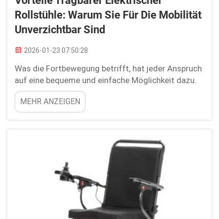
Vorteile Tragbarer Elektrischer
Rollstühle: Warum Sie Für Die Mobilität
Unverzichtbar Sind
2026-01-23 07:50:28
Was die Fortbewegung betrifft, hat jeder Anspruch
auf eine bequeme und einfache Möglichkeit dazu.
Tragbare elektrische Rollstühle können ein
MEHR ANZEIGEN
hervorragendes Hilfsmittel sein, um Menschen
dabei zu unterstützen, ihre Selbstständigkeit zu
bewahren. Diese Rollstühle sind leicht genug, um
sie auf Reisen mitzunehmen, und zugleich robust
genug für …