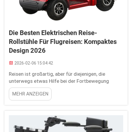
Die Besten Elektrischen Reise-
Rollstühle Für Flugreisen: Kompaktes
Design 2026
2026-02-06 15:04:42
Reisen ist großartig, aber für diejenigen, die
unterwegs etwas Hilfe bei der Fortbewegung
benötigen, kann ein hochwertiger elektrischer
MEHR ANZEIGEN
Rollstuhl durchaus unverzichtbar sein. Youhuan
produziert einige der besten elektrischen Rollstühle
für den Flugverkehr. Im Jahr 2026 werden
Rollstühle für Reisezwecke …