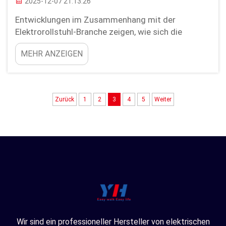
2025-12-07 21:13:26
Entwicklungen im Zusammenhang mit der
Elektrorollstuhl-Branche zeigen, wie sich die
Technologie auf das Design und den Betrieb dieser
MEHR ANZEIGEN
Geräte auswirkt. Von der Suche nach hochwertigen
faltbaren elektrischen Mobilitätsrollern zum
Verkauf bis hin zur Maximierung der Effizienz durch
die Nutzung von inte...
Zurück
1
2
3
4
5
Weiter
Wir sind ein professioneller Hersteller von elektrischen