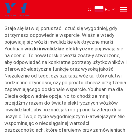
PL
elektryczny fotel inwalidzki
Staje się łatwiej poruszać i czuć się wygodniej, gdy
otrzymasz odpowiednie wsparcie. Właśnie wtedy
pojawiają się wózki inwalidzkie elektryczne marki
Youhuan
wózki inwalidzkie elektryczne
pojawiają się
na scenie. Te nowatorskie wózki zostały stworzone,
aby odpowiadać na konkretne potrzeby użytkowników i
oferować elastyczne funkcje oraz wysoką jakość.
Niezależnie od tego, czy szukasz wózka, który ułatwi
codzienne czynności, czy po prostu chcesz urządzenia
zapewniającego doskonałe wsparcie, Youhuan ma dla
Ciebie odpowiednie opcje. No to chodź ze mną i
przejdźmy razem do świata elektrycznych wózków
inwalidzkich, aby poznać, jak mogą one każdego dnia
uczynić Twoje życie wygodniejszym i łatwiejszym! Nie
wspominając o nieosiągalnej wartości i
oszczędnościach, które oferujemy przy zamówieniach