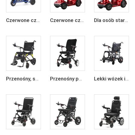
Czerwone czterokołowe elektryczne krzesło inwalidzkie dla seniorów
Czerwone czterokołowe elektryczne krzesło inwalidzkie dla seniorów
Dla osób starszych, 4-kołowy elektryczny wózek mobilności do podróżowania
Przenośny, składany wózek inwalidzki elektryczny z włókna węglowego, z lekkim akumulatorem litowym 24 V
Przenośny podróżny wózek z włókna węglowego z napędem elektrycznym
Lekki wózek inwalidzki z włókna węglowego z napędem elektrycznym