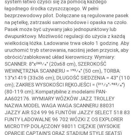
system łatwo czyści się za pomocą każdego
łagodnego środka czyszczącego. W pełni
bezprzewodowy pilot. Dołączane są regulowane pasek
na pętelkę, zatrzaski samochodowe i opaska na czoło.
Pasek może być używany jako jednopunktowy lub
dwupunktowy. Możliwość regulacji do użycia z każdą
wielkością łóżka. Ładowanie trwa około 1 godzinę. Aby
uruchomić tryb sterowania, naciśnij jeden przycisk, aby
obrócić/zablokować układ kierowniczy. Wymiary:
SCANNER: 8"x263⁄4" (20x68 cm), SZEROKOŚĆ
WEWNĘTRZNA SCANNERU = 193⁄4" (50 cm), TORBA:
13"x1419 (33x36 cm); DŁUGOŚĆ SIEDZENIA = 43" (110
cm); ZAKRES WYSOKOŚCI RĘKOJEŚCI = (311⁄2"-463⁄4")
(80-119 cm); Kompatybilne z modelami PAN-
AA602176. WYMIARY WÓZKÓW JAZZ TROLLEY
NAZWA MODEL WAGA WAGA SCANNERU 88031
JAZZY AIR 524 99 96 FUNTÓW JAZZY SELECT 518 83
FUNTY ŁADOWALNE 96 702 WÓZKI Z OS EXPLORER
MICROTYP DOŁĄCZONY 98011 CIĘŻKIE (WYSOKIE
OPARCIE CAPTAIN'S ORAZ STADIUM STYLE SEATS)