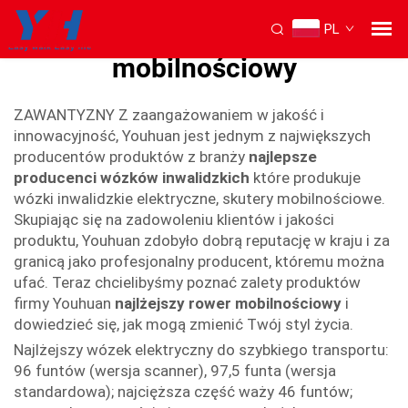
PL
najlżejszy rower
mobilnościowy
ZAWANTYZNY Z zaangażowaniem w jakość i
innowacyjność, Youhuan jest jednym z największych
producentów produktów z branży
najlepsze
producenci wózków inwalidzkich
które produkuje
wózki inwalidzkie elektryczne, skutery mobilnościowe.
Skupiając się na zadowoleniu klientów i jakości
produktu, Youhuan zdobyło dobrą reputację w kraju i za
granicą jako profesjonalny producent, któremu można
ufać. Teraz chcielibyśmy poznać zalety produktów
firmy Youhuan
najlżejszy rower mobilnościowy
i
dowiedzieć się, jak mogą zmienić Twój styl życia.
Najlżejszy wózek elektryczny do szybkiego transportu:
96 funtów (wersja scanner), 97,5 funta (wersja
standardowa); najcięższa część waży 46 funtów;