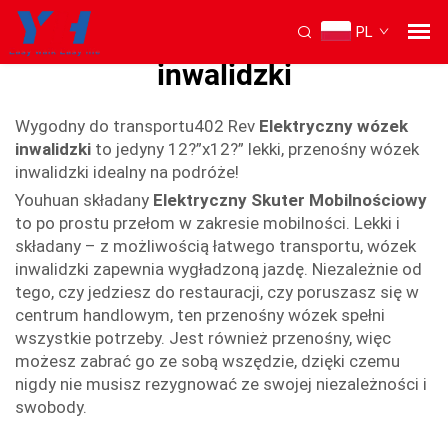
PL
Lekki składany wózek
inwalidzki
Wygodny do transportu402 Rev
Elektryczny wózek
inwalidzki
to jedyny 12?”x12?” lekki, przenośny wózek
inwalidzki idealny na podróże!
Youhuan składany
Elektryczny Skuter Mobilnościowy
to po prostu przełom w zakresie mobilności. Lekki i
składany – z możliwością łatwego transportu, wózek
inwalidzki zapewnia wygładzoną jazdę. Niezależnie od
tego, czy jedziesz do restauracji, czy poruszasz się w
centrum handlowym, ten przenośny wózek spełni
wszystkie potrzeby. Jest również przenośny, więc
możesz zabrać go ze sobą wszędzie, dzięki czemu
nigdy nie musisz rezygnować ze swojej niezależności i
swobody.