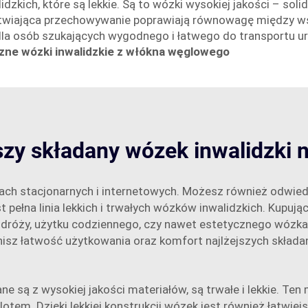
zkich, które są lekkie. Są to wózki wysokiej jakości – soli
łatwiająca przechowywanie poprawiają równowagę między w
dla osób szukających wygodnego i łatwego do transportu u
zne wózki inwalidzkie z włókna węglowego
szy składany wózek inwalidzki 
ach stacjonarnych i internetowych. Możesz również odwiedz
 pełna linia lekkich i trwałych wózków inwalidzkich. Kupuj
odróży, użytku codziennego, czy nawet estetycznego wózka
enisz łatwość użytkowania oraz komfort najlżejszych skład
e są z wysokiej jakości materiałów, są trwałe i lekkie. Ten
m. Dzięki lekkiej konstrukcji wózek jest również łatwiej