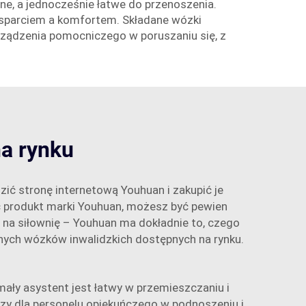
dne, a jednocześnie łatwe do przenoszenia.
sparciem a komfortem. Składane wózki
rządzenia pomocniczego w poruszaniu się, z
na rynku
ić stronę internetową Youhuan i zakupić je
ąc produkt marki Youhuan, możesz być pewien
 na siłownię – Youhuan ma dokładnie to, czego
anych wózków inwalidzkich dostępnych na rynku.
 mały asystent jest łatwy w przemieszczaniu i
szy dla personelu opiekuńczego w podnoszeniu i