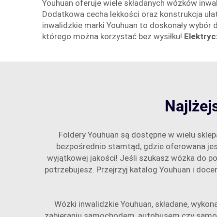
Youhuan oferuje wiele składanych wózków inwalid
Dodatkowa cecha lekkości oraz konstrukcja u
inwalidzkie marki Youhuan to doskonały wybór 
którego można korzystać bez wysiłku!
Elektryc
Najlżej
Foldery Youhuan są dostępne w wielu sklep
bezpośrednio stamtąd, gdzie oferowana jest
wyjątkowej jakości! Jeśli szukasz wózka do p
potrzebujesz. Przejrzyj katalog Youhuan i doc
Wózki inwalidzkie Youhuan, składane, wykonan
zabieraniu samochodem, autobusem czy samolote