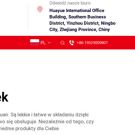
Odwiedź nasze biuro
Huayue International Office
Building, Southern Business
District, Yinzhou District, Ningbo
City, Zhejiang Province, Chiny
PL
+86-19329009807
ek
an. Są lekkie i łatwe w składaniu dzięki
wo się obsługuje. Niezależnie od tego, czy
ednie produkty dla Ciebie.