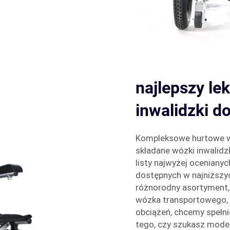
najlepszy le
inwalidzki d
Kompleksowe hurtowe wy
składane wózki inwalidz
listy najwyżej oceniany
dostępnych w najniższy
różnorodny asortyment, 
wózka transportowego,
obciążeń, chcemy spełn
tego, czy szukasz mod