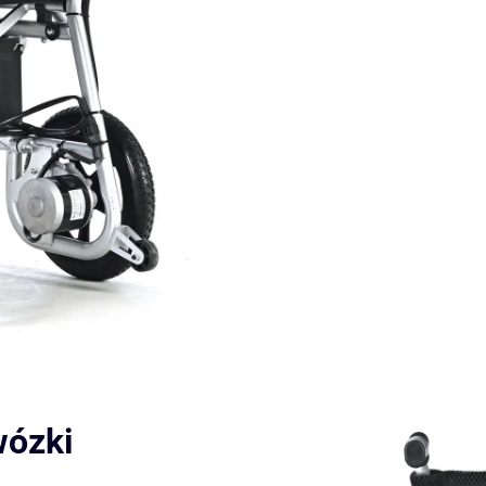
wózki