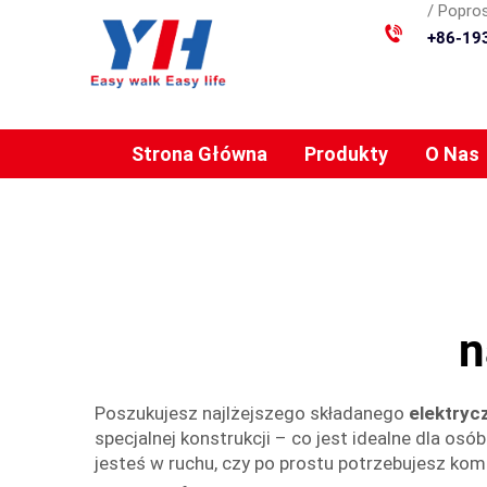
/ Popros
+86-19
Strona Główna
Produkty
O Nas
n
Poszukujesz najlżejszego składanego
elektryc
specjalnej konstrukcji – co jest idealne dla osó
jesteś w ruchu, czy po prostu potrzebujesz ko