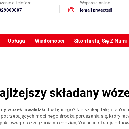
zenie o telefon:
Wsparcie online
329009807
[email protected]
Usługa
Wiadomości
Skontaktuj Się Z Nami
ajlżejszy składany wóz
zny wózek inwalidzki
dostępnego? Nie szukaj dalej niż Youhu
b potrzebujących mobilnego środka poruszania się, który łat
mpaktowego rozwiązania na codzień, Youhuan oferuje odpowi