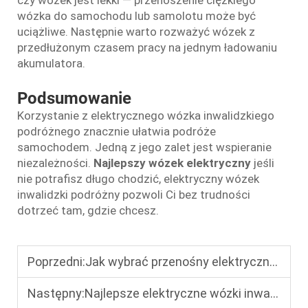
wózka do samochodu lub samolotu może być
uciążliwe. Następnie warto rozważyć wózek z
przedłużonym czasem pracy na jednym ładowaniu
akumulatora.
Podsumowanie
Korzystanie z elektrycznego wózka inwalidzkiego
podróżnego znacznie ułatwia podróże
samochodem. Jedną z jego zalet jest wspieranie
niezależności.
Najlepszy wózek elektryczny
jeśli
nie potrafisz długo chodzić, elektryczny wózek
inwalidzki podróżny pozwoli Ci bez trudności
dotrzeć tam, gdzie chcesz.
Poprzedni:
Jak wybrać przenośny elektryczny wózek inwalidzki: kluczowe cechy, na które powinni zwrócić uwagę starsi użytkownicy
Następny:
Najlepsze elektryczne wózki inwalidzkie do podróży lotniczych: kompaktowy design 2026