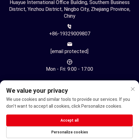
Huayue International Office Building, Southern Business
District, Yinzhou District, Ningbo City, Zhejiang Province,
Chiny
+86-19329009807
[email protected]
Mon - Fri: 9:00 - 17:00
We value your privacy
We use cookies and similar tools to provide our services. If you
don't want to accept all cookies, click Personalize cookies.
Copyright © Ningbo Youhuan Automation Technology Co., Ltd.
Wszelkie prawa zastrzeżone -
Polityka prywatności
Accept all
Elektryczny wózek inwalidzki
Personalize cookies
Elektryczny Skuter Mobilnościowy