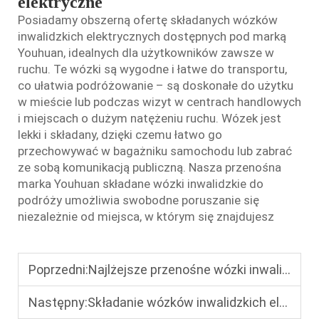
elektryczne
Posiadamy obszerną ofertę składanych wózków
inwalidzkich elektrycznych dostępnych pod marką
Youhuan, idealnych dla użytkowników zawsze w
ruchu. Te wózki są wygodne i łatwe do transportu,
co ułatwia podróżowanie – są doskonałe do użytku
w mieście lub podczas wizyt w centrach handlowych
i miejscach o dużym natężeniu ruchu. Wózek jest
lekki i składany, dzięki czemu łatwo go
przechowywać w bagażniku samochodu lub zabrać
ze sobą komunikacją publiczną. Nasza przenośna
marka Youhuan
składane wózki inwalidzkie do
podróży
umożliwia swobodne poruszanie się
niezależnie od miejsca, w którym się znajdujesz
Poprzedni:
Najlżejsze przenośne wózki inwalidzkie elektryczne roku 2025: 4 wózki poniżej 50 funtów z różnymi standardami i funkcjami
Następny:
Składanie wózków inwalidzkich elektrycznych w 2 minuty: Krok po kroku przewodnik po składaniu wózków inwalidzkich elektrycznych