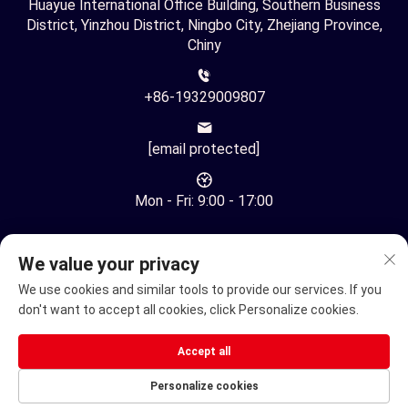
Huayue International Office Building, Southern Business
District, Yinzhou District, Ningbo City, Zhejiang Province,
Chiny
+86-19329009807
[email protected]
Mon - Fri: 9:00 - 17:00
We value your privacy
We use cookies and similar tools to provide our services. If you
don't want to accept all cookies, click Personalize cookies.
Copyright © Ningbo Youhuan Automation Technology Co., Ltd.
Wszelkie prawa zastrzeżone -
Polityka prywatności
Accept all
Elektryczny wózek inwalidzki
Personalize cookies
Elektryczny Skuter Mobilnościowy