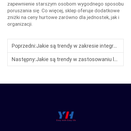
zapewnienie starszym osobom wygodnego sposobu
poruszania się. Co więcej, sklep oferuje dodatkowe
zniżki na ceny hurtowe zarówno dla jednostek, jak i
organizacji.
Poprzedni:
Jakie są trendy w zakresie integracji inteligencji i Internetu Rzeczy w branży wózków inwalidzkich elektrycznych w 2025 roku?
Następny:
Jakie są trendy w zastosowaniu lekkich materiałów w składanych elektrycznych wózkach inwalidzkich?