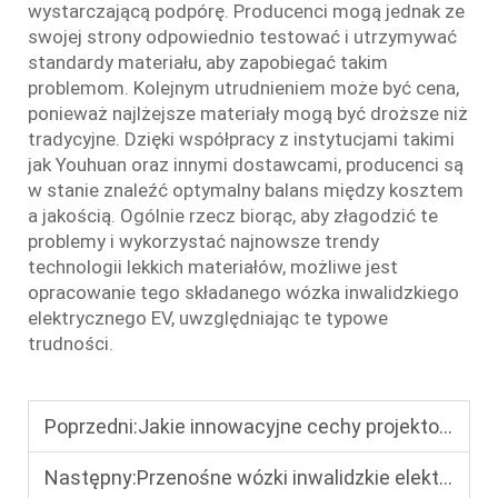
wystarczającą podpórę. Producenci mogą jednak ze
swojej strony odpowiednio testować i utrzymywać
standardy materiału, aby zapobiegać takim
problemom. Kolejnym utrudnieniem może być cena,
ponieważ najlżejsze materiały mogą być droższe niż
tradycyjne. Dzięki współpracy z instytucjami takimi
jak Youhuan oraz innymi dostawcami, producenci są
w stanie znaleźć optymalny balans między kosztem
a jakością. Ogólnie rzecz biorąc, aby złagodzić te
problemy i wykorzystać najnowsze trendy
technologii lekkich materiałów, możliwe jest
opracowanie tego składanego wózka inwalidzkiego
elektrycznego EV, uwzględniając te typowe
trudności.
Poprzedni:
Jakie innowacyjne cechy projektowe mają składane elektryczne wózki inwalidzkie przeznaczone dla użytkowników starszych?
Następny:
Przenośne wózki inwalidzkie elektryczne: Kompletny przewodnik po łatwej podróży na świeżym powietrzu w 2026 roku