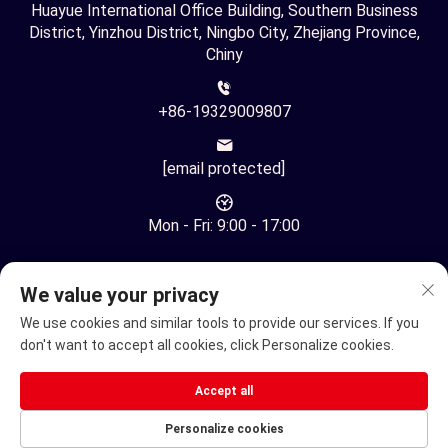
Huayue International Office Building, Southern Business
District, Yinzhou District, Ningbo City, Zhejiang Province,
Chiny
+86-19329009807
[email protected]
Mon - Fri: 9:00 - 17:00
We value your privacy
We use cookies and similar tools to provide our services. If you
don't want to accept all cookies, click Personalize cookies.
Copyright © Ningbo Youhuan Automation Technology Co., Ltd.
Wszelkie prawa zastrzeżone -
Polityka prywatności
Accept all
Elektryczny wózek inwalidzki
Personalize cookies
Elektryczny Skuter Mobilnościowy