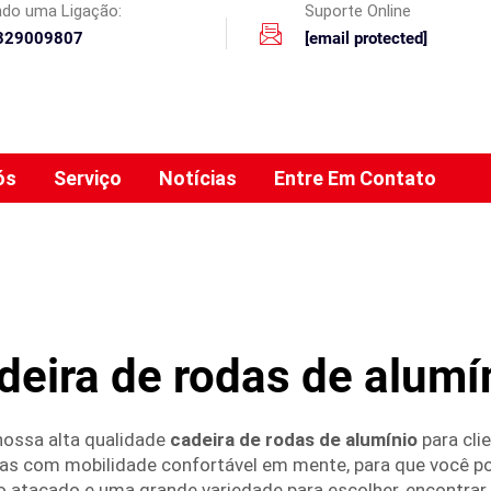
ando uma Ligação:
Suporte Online
329009807
[email protected]
ós
Serviço
Notícias
Entre Em Contato
deira de rodas de alumí
ossa alta qualidade
cadeira de rodas de alumínio
para cl
adas com mobilidade confortável em mente, para que você p
o atacado e uma grande variedade para escolher, encontrar a