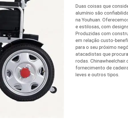
Duas coisas que consid
alumínio são confiabili
na Youhuan. Oferecemos
e estilosas, com desig
Produzidas com construç
em relação custo-benefí
para o seu próximo negó
atacadistas que procur
rodas. Chinawheelchair
fornecimento de cadeira
leves e outros tipos.