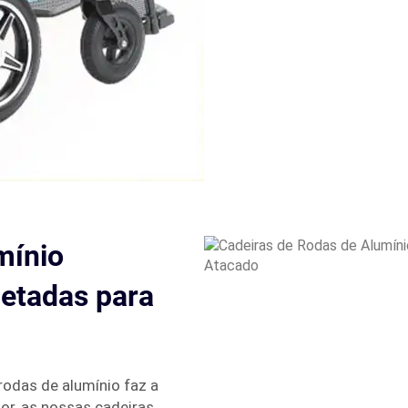
mínio
jetadas para
rodas de alumínio faz a
or, as nossas cadeiras