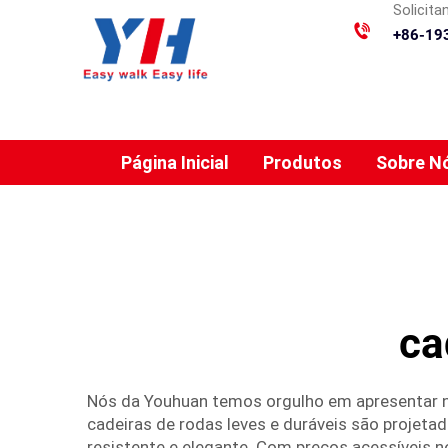
Solicit
+86-19
Página Inicial
Produtos
Sobre N
ca
Nós da Youhuan temos orgulho em apresentar n
cadeiras de rodas leves e duráveis são projet
resistente e elegante. Com preços acessíveis n