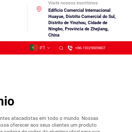
Visite nossos escritórios
Edifício Comercial Internacional
Huayue, Distrito Comercial do Sul,
Distrito de Yinzhou, Cidade de
Ningbo, Província de Zhejiang,
China
PT
+86-19329009807
nio
ientes atacadistas em todo o mundo. Nossas
ossa oferecer aos seus clientes um produto
 cadeira de rodas de alumínio ideal para sua