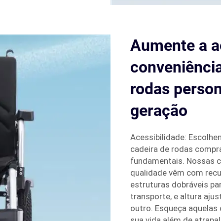
Aumente a ac
conveniênci
rodas person
geração
Acessibilidade: Escolhe
cadeira de rodas comprar
fundamentais. Nossas ca
qualidade vêm com recu
estruturas dobráveis pa
transporte, e altura aju
outro. Esqueça aquelas
sua vida além de atrapa