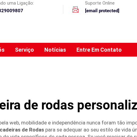
ando uma Ligação:
Suporte Online
329009807
[email protected]
ós
Serviço
Notícias
Entre Em Contato
eira de rodas personali
la web, mobilidade e independência nunca foram tão impo
cadeiras de Rodas
para se adequar ao seu estilo de vida 
o de vida específicos de cada pessoa. Se você precisar de 