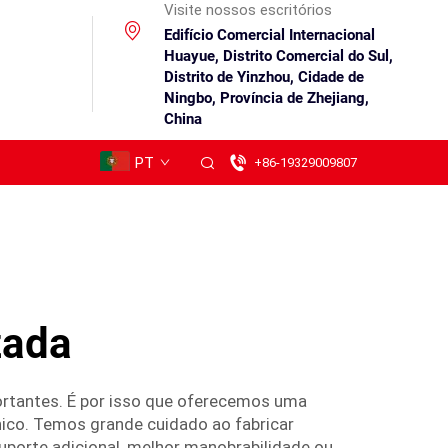
Visite nossos escritórios
Edifício Comercial Internacional
Huayue, Distrito Comercial do Sul,
Distrito de Yinzhou, Cidade de
Ningbo, Província de Zhejiang,
China
PT
+86-19329009807
zada
rtantes. É por isso que oferecemos uma
único. Temos grande cuidado ao fabricar
suporte adicional, melhor manobrabilidade ou