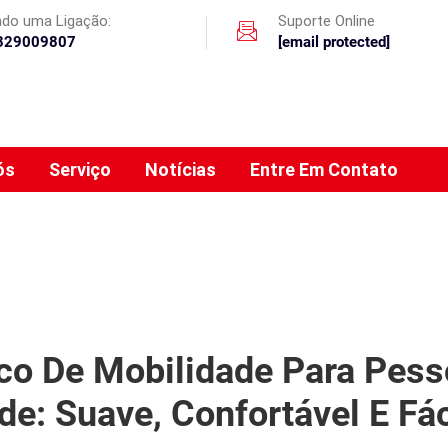
ando uma Ligação:
Suporte Online
329009807
[email protected]
ós
Serviço
Notícias
Entre Em Contato
ico De Mobilidade Para Pes
de: Suave, Confortável E Fác