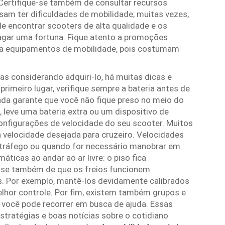
Certifique-se também de consultar recursos
am ter dificuldades de mobilidade; muitas vezes,
e encontrar scooters de alta qualidade e os
agar uma fortuna. Fique atento a promoções
e a equipamentos de mobilidade, pois costumam
as considerando adquiri-lo, há muitas dicas e
imeiro lugar, verifique sempre a bateria antes de
ada garante que você não fique preso no meio do
, leve uma bateria extra ou um dispositivo de
nfigurações de velocidade do seu scooter. Muitos
velocidade desejada para cruzeiro. Velocidades
o tráfego ou quando for necessário manobrar em
ticas ao andar ao ar livre: o piso fica
e-se também de que os freios funcionem
s. Por exemplo, mantê-los devidamente calibrados
hor controle. Por fim, existem também grupos e
 você pode recorrer em busca de ajuda. Essas
tratégias e boas notícias sobre o cotidiano