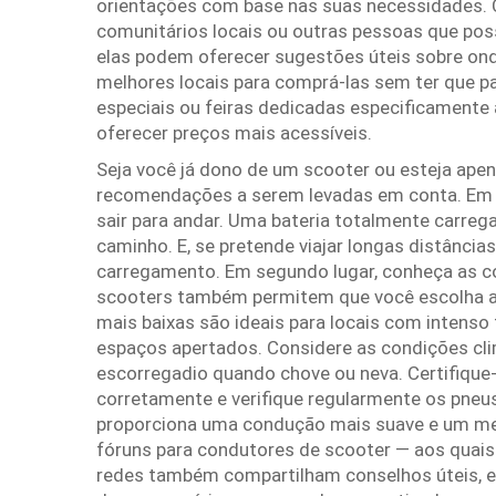
orientações com base nas suas necessidades. 
comunitários locais ou outras pessoas que poss
elas podem oferecer sugestões úteis sobre ond
melhores locais para comprá-las sem ter que p
especiais ou feiras dedicadas especificament
oferecer preços mais acessíveis.
Seja você já dono de um scooter ou esteja apen
recomendações a serem levadas em conta. Em pr
sair para andar. Uma bateria totalmente carreg
caminho. E, se pretende viajar longas distâncias
carregamento. Em segundo lugar, conheça as co
scooters também permitem que você escolha a 
mais baixas são ideais para locais com intens
espaços apertados. Considere as condições climá
escorregadio quando chove ou neva. Certifiqu
corretamente e verifique regularmente os pneu
proporciona uma condução mais suave e um mel
fóruns para condutores de scooter — aos quais
redes também compartilham conselhos úteis, es