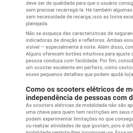
deve ser de qualidade para que o usuário cons
sem precisar recarregá-la. Há também algumas 
sem necessidade de recarga; isso as torna exc
planejada.
Não se esqueça das características de seguran
indicadoras de direção e refletores. Ambas es
visível — especialmente à noite. Além disso, co
Alguns oferecem botões intuitivos para ajuste 
pessoa conduza com facilidade. Por fim, consi
um scooter excelente em perfeito, como cestos
esses pequenos detalhes que podem ajudá-lo(a) 
Como os scooters elétricos de m
independência de pessoas com de
As scooters elétricas de mobilidade não são 
uma chave para quem tem restrições em seus 
podem experimentar limitações no que consegu
ou realizar atividades de que gostam, pois é di
mobilidade permite-lhes locomover-se. Essa in