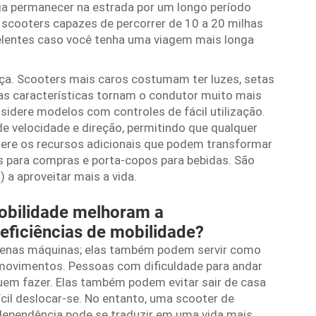
iga permanecer na estrada por um longo período
scooters capazes de percorrer de 10 a 20 milhas
elentes caso você tenha uma viagem mais longa
ça. Scooters mais caros costumam ter luzes, setas
sas características tornam o condutor muito mais
nsidere modelos com controles de fácil utilização.
de velocidade e direção, permitindo que qualquer
dere os recursos adicionais que podem transformar
 para compras e porta-copos para bebidas. São
a aproveitar mais a vida.
obilidade melhoram a
ficiências de mobilidade?
apenas máquinas; elas também podem servir como
movimentos. Pessoas com dificuldade para andar
em fazer. Elas também podem evitar sair de casa
fícil deslocar-se. No entanto, uma scooter de
dependência pode se traduzir em uma vida mais