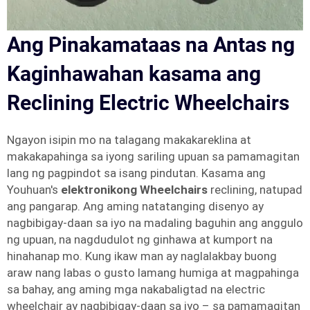
Ang Pinakamataas na Antas ng
Kaginhawahan kasama ang
Reclining Electric Wheelchairs
Ngayon isipin mo na talagang makakareklina at
makakapahinga sa iyong sariling upuan sa pamamagitan
lang ng pagpindot sa isang pindutan. Kasama ang
Youhuan's
elektronikong Wheelchairs
reclining, natupad
ang pangarap. Ang aming natatanging disenyo ay
nagbibigay-daan sa iyo na madaling baguhin ang anggulo
ng upuan, na nagdudulot ng ginhawa at kumport na
hinahanap mo. Kung ikaw man ay naglalakbay buong
araw nang labas o gusto lamang humiga at magpahinga
sa bahay, ang aming mga nakabaligtad na electric
wheelchair ay nagbibigay-daan sa iyo – sa pamamagitan