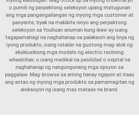
inyong kalusugan. Mag-stock up sa inyong imbentaryo
o pumili ng perpektong seleksyon upang matugunan
ang mga pangangailangan ng inyong mga customer at
pasyente, tiyak na makikita ninyo ang perpektong
seleksyon sa Youhuan anuman kung ikaw ay isang
tagapamahagi na naghahanap na palakasin ang linya ng
iyong produkto, isang retailer na gustong mag-alok ng
eksklusibong mga modelo ng electric reclining
wheelchair, o isang medikal na pasilidad o ospital na
naghahanap ng nangungunang mga opsyon sa
paggalaw. Mag-browse sa aming hanay ngayon at itaas
ang antas ng inyong mga produkto sa pamamagitan ng
alokasyon ng isang mas mataas na brand.