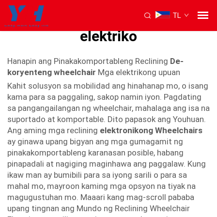
TL
Sineha na puhunan na
elektriko
Hanapin ang Pinakakomportableng Reclining
De-
koryenteng wheelchair
Mga elektrikong upuan
Kahit solusyon sa mobilidad ang hinahanap mo, o isang
kama para sa paggaling, sakop namin iyon. Pagdating
sa pangangailangan ng wheelchair, mahalaga ang isa na
suportado at komportable. Dito papasok ang Youhuan.
Ang aming mga reclining
elektronikong Wheelchairs
ay ginawa upang bigyan ang mga gumagamit ng
pinakakomportableng karanasan posible, habang
pinapadali at nagiging maginhawa ang paggalaw. Kung
ikaw man ay bumibili para sa iyong sarili o para sa
mahal mo, mayroon kaming mga opsyon na tiyak na
magugustuhan mo. Maaari kang mag-scroll pababa
upang tingnan ang Mundo ng Reclining Wheelchair