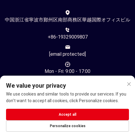
中国浙江省寧波市鄞州区南部商務区華越国際オフィスビル
+86-19329009807
[email protected]
Mon - Fri: 9:00 - 17:00
We value your privacy
We use cookies and similar tools to provide our services. If you
don't want to accept all cookies, click Personalize cookies.
著作権 © Ningbo Youhuan Automation Technology Co., Ltd. す
Accept all
べての権利予約済み -
プライバシーポリシー
Personalize cookies
電動車椅子
電動モビリティースクーター