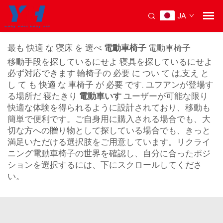
JA
リクライニング車いす 電動
最も 快適 な 寝床 を 選べ
電動車椅子
電動車椅子
移動手段を探しているにせよ 寝具を探しているにせよ
必ず対応できます 輪椅子の 必要 に つい て は,支え と
し て も 快適 な 車椅子 が 必要 です. ユフアンが登場す
る場所だ 寝たきり
電動車いす
ユーザーが可能な限り
快適な体験を得られるように設計されており、移動も
簡単で便利です。ご自身用に購入される場合でも、大
切な方への贈り物として探している場合でも、きっと
満足いただける選択肢をご用意しています。リクライ
ニング電動車椅子の世界を確認し、自分に合ったポジ
ションを選択するには、下にスクロールしてくださ
い。